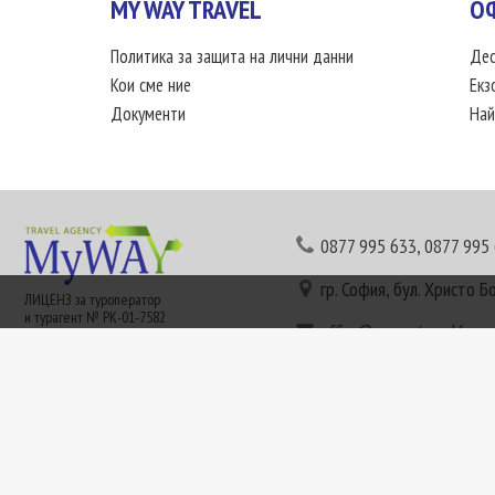
MY WAY TRAVEL
О
Политика за защита на лични данни
Дес
Кои сме ние
Екз
Документи
Най
0877 995 633
,
0877 995
гр. София, бул. Христо Б
ЛИЦЕНЗ за туроператор
и турагент № РК-01-7582
office@mywaytravel.bg
Понеделник - петък: 09:
Този сайт е рекламен. Информация съгласно чл. 80 от ЗТ може да получите в наши
или € (евро) се заплащат по централния курс на БНБ в деня на плащането и се зап