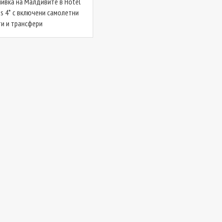
ивка на Малдивите в Hotel
es 4* с включени самолетни
и и трансфери