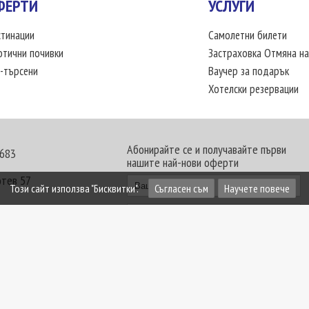
ФЕРТИ
УСЛУГИ
тинации
Самолетни билети
отични почивки
Застраховка Отмяна на
-търсени
Ваучер за подарък
Хотелски резервации
Абонирайте се и получавайте първи
 683
нашите най-нови оферти
отев 57
Този сайт използва "Бисквитки".
Съгласен съм
Научете повече
30 - 18:00 часа
те офиси. Обявените цени в USD (щатски долар)
лащат към туроператора в лева.