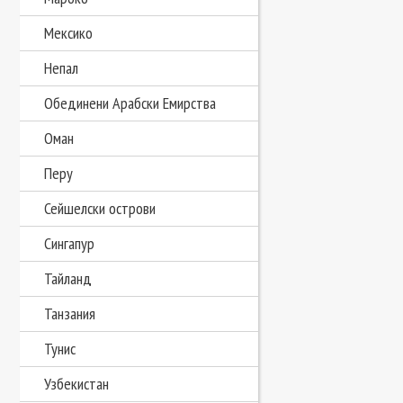
Мексико
Непал
Обединени Арабски Емирства
Оман
Перу
Сейшелски острови
Сингапур
Тайланд
Танзания
Тунис
Узбекистан