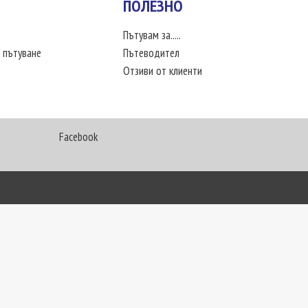
ПОЛЕЗНО
Пътувам за.....
 пътуване
Пътеводител
Отзиви от клиенти
Facebook
My Way Travel © 2016. Всички права запазени