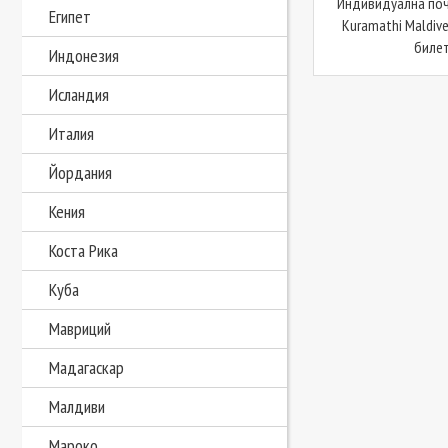
Индивидуална поч
Египет
Kuramathi Maldiv
билет
Индонезия
Исландия
Италия
Йордания
Кения
Коста Рика
Куба
Мавриций
Мадагаскар
Малдиви
Мароко