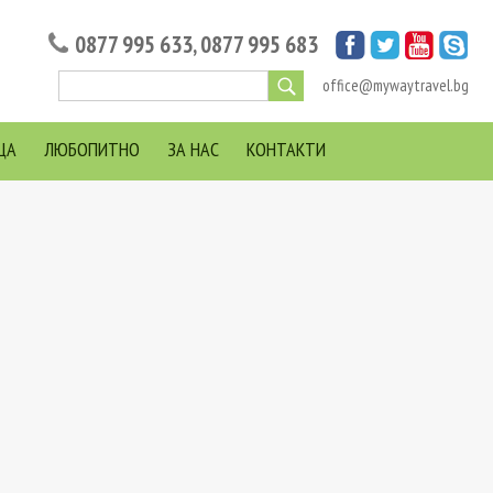
0877 995 633
,
0877 995 683
office@mywaytravel.bg
ЦА
ЛЮБОПИТНО
ЗА НАС
КОНТАКТИ