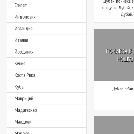
Дубай, почивка в
Египет
нощувки Дубай, 5
Дубай, 
Индонезия
Исландия
Италия
ПОЧИВКА В 
Йордания
НОЩУВК
Кения
Коста Рика
Куба
Дубай - Рай
Мавриций
Мадагаскар
Малдиви
Мароко