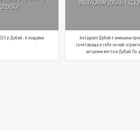
INSTAGRAM ДУБАЙ ЕКСК
ОЩУВКИ
025 в Дубай - 6 нощувки
Instagram Дубай е уникална про
съчетаваща в себе си най-атракт
актуални места в Дубай. По д 