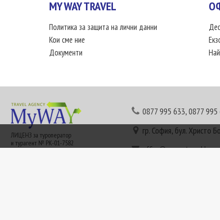
MY WAY TRAVEL
О
Политика за защита на лични данни
Дес
Кои сме ние
Екз
Документи
Най
0877 995 633
,
0877 995
гр. София, бул. Христо Б
ЛИЦЕНЗ за туроператор
и турагент № РК-01-7582
office@mywaytravel.bg
Понеделник - петък: 09:
Този сайт е рекламен. Информация съгласно чл. 80 от ЗТ може да получите в наши
или € (евро) се заплащат по централния курс на БНБ в деня на плащането и се зап