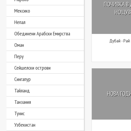
ПОЧИВКА В 
Мексико
НОЩУВК
Непал
Обединени Арабски Емирства
Дубай - Рай
Оман
Перу
Сейшелски острови
Сингапур
Тайланд
НОВА ГОДИ
Танзания
Тунис
Узбекистан