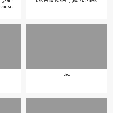
 Дубай, 7
Магията на Ориента - Дубай, с 6 нощувки
Почивка в
View