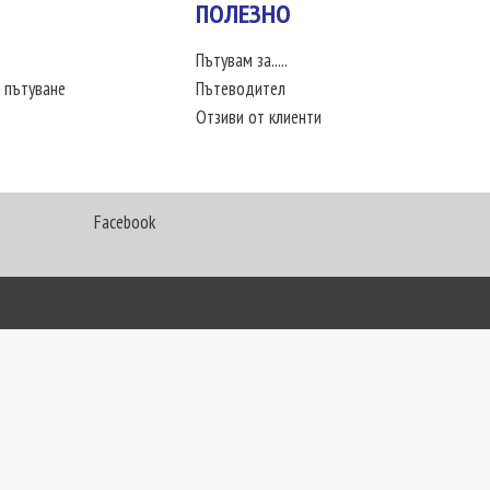
ПОЛЕЗНО
Пътувам за.....
 пътуване
Пътеводител
Отзиви от клиенти
Facebook
My Way Travel © 2016. Всички права запазени