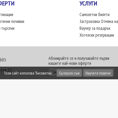
ФЕРТИ
УСЛУГИ
тинации
Самолетни билети
отични почивки
Застраховка Отмяна на
-търсени
Ваучер за подарък
Хотелски резервации
Абонирайте се и получавайте първи
 683
нашите най-нови оферти
отев 57
Този сайт използва "Бисквитки".
Съгласен съм
Научете повече
30 - 18:00 часа
те офиси. Обявените цени в USD (щатски долар)
лащат към туроператора в лева.