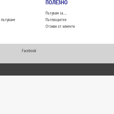
ПОЛЕЗНО
Пътувам за.....
 пътуване
Пътеводител
Отзиви от клиенти
Facebook
My Way Travel © 2016. Всички права запазени