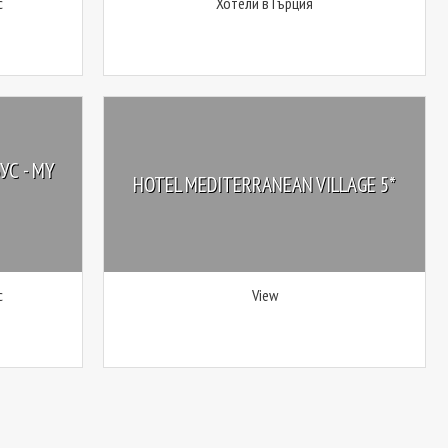
с
Хотели в Гърция
УС - MY
HOTEL MEDITERRANEAN VILLAGE 5*
с
View