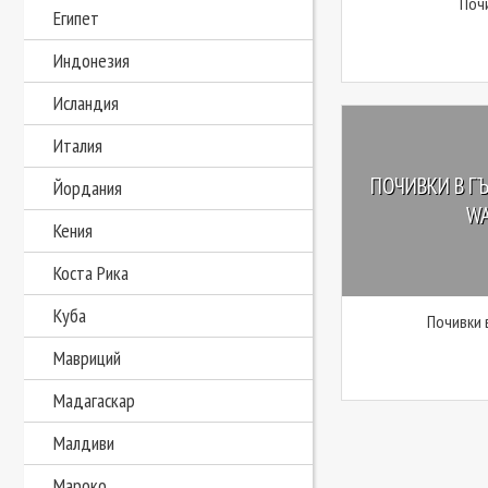
Поч
Египет
Индонезия
Исландия
Италия
ПОЧИВКИ В ГЪ
Йордания
WA
Кения
Коста Рика
Куба
Почивки 
Мавриций
Мадагаскар
Малдиви
Мароко