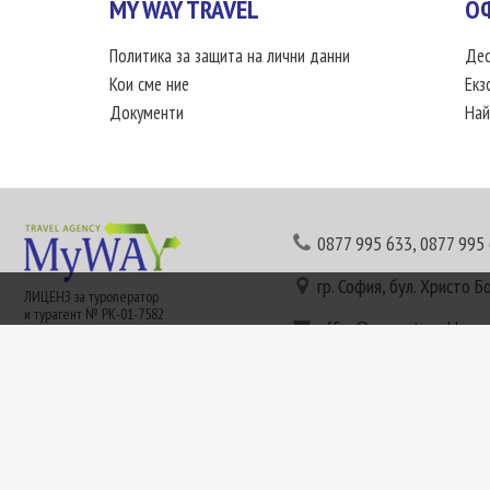
MY WAY TRAVEL
О
Политика за защита на лични данни
Дес
Кои сме ние
Екз
Документи
Най
0877 995 633
,
0877 995
гр. София, бул. Христо Б
ЛИЦЕНЗ за туроператор
и турагент № РК-01-7582
office@mywaytravel.bg
Понеделник - петък: 09:
Този сайт е рекламен. Информация съгласно чл. 80 от ЗТ може да получите в наши
или € (евро) се заплащат по централния курс на БНБ в деня на плащането и се зап