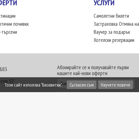
ФЕРТИ
УСЛУГИ
тинации
Самолетни билети
отични почивки
Застраховка Отмяна на
-търсени
Ваучер за подарък
Хотелски резервации
Абонирайте се и получавайте първи
 683
нашите най-нови оферти
отев 57
Този сайт използва "Бисквитки".
Съгласен съм
Научете повече
30 - 18:00 часа
те офиси. Обявените цени в USD (щатски долар)
лащат към туроператора в лева.