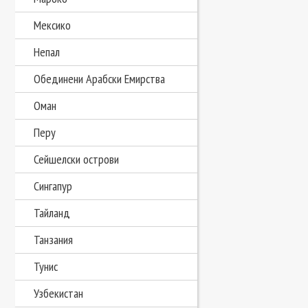
Мексико
Непал
Обединени Арабски Емирства
Оман
Перу
Сейшелски острови
Сингапур
Тайланд
Танзания
Тунис
Узбекистан