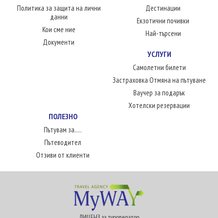
Политика за защита на лични
Дестинации
данни
Екзотични почивки
Кои сме ние
Най-търсени
Документи
УСЛУГИ
Самолетни билети
Застраховка Отмяна на пътуване
Ваучер за подарък
Хотелски резервации
ПОЛЕЗНО
Пътувам за.....
Пътеводител
Отзиви от клиенти
ЛИЦЕНЗ за туроператор