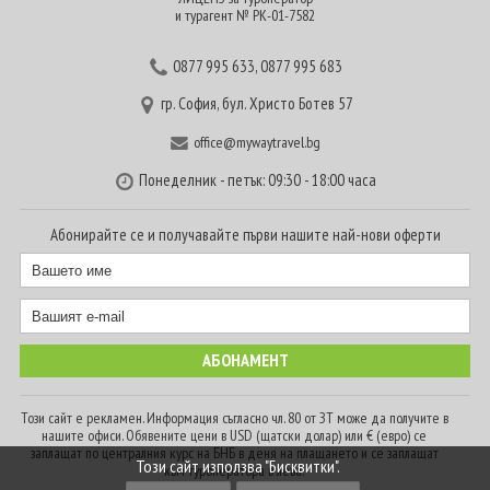
и турагент № РК-01-7582
0877 995 633
,
0877 995 683
гр. София, бул. Христо Ботев 57
office@mywaytravel.bg
Понеделник - петък: 09:30 - 18:00 часа
Абонирайте се и получавайте първи нашите най-нови оферти
Този сайт е рекламен. Информация съгласно чл. 80 от ЗТ може да получите в
нашите офиси. Обявените цени в USD (щатски долар) или € (евро) се
заплащат по централния курс на БНБ в деня на плащането и се заплащат
Този сайт използва "Бисквитки".
към туроператора в лева.