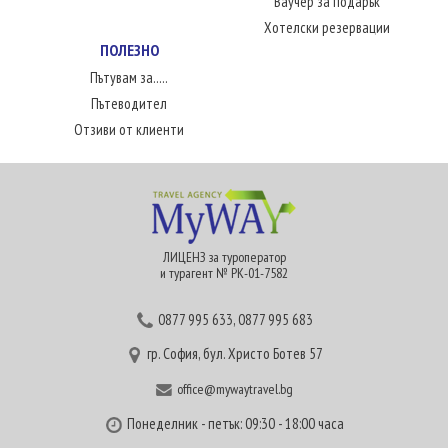
Ваучер за подарък
Хотелски резервации
ПОЛЕЗНО
Пътувам за.....
Пътеводител
Отзиви от клиенти
ЛИЦЕНЗ за туроператор
и турагент № РК-01-7582
0877 995 633
,
0877 995 683
гр. София, бул. Христо Ботев 57
office@mywaytravel.bg
Понеделник - петък: 09:30 - 18:00 часа