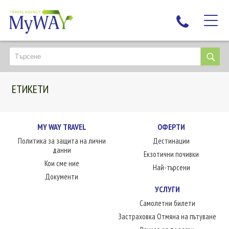
НАЙ-ТЪРСЕНИ
ДЕСТИНАЦИИ
ЕТИКЕТИ
ЕКЗОТИЧНИ ПОЧИВКИ
TAILOR MADE
КРУИЗИ
MY WAY TRAVEL
ОФЕРТИ
Политика за защита на лични
Дестинации
НОВА ГОДИНА
данни
Екзотични почивки
ПЪТУВАЙТЕ С ДЕЦА
Кои сме ние
Най-търсени
ЛЮБОПИТНО
Документи
УСЛУГИ
ЗА НАС
Самолетни билети
КОНТАКТИ
Застраховка Отмяна на пътуване