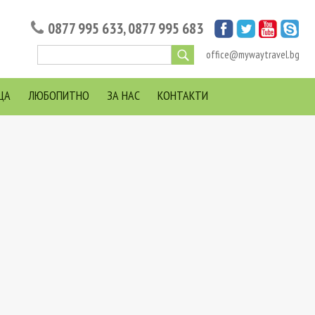
0877 995 633
,
0877 995 683
office@mywaytravel.bg
ЦА
ЛЮБОПИТНО
ЗА НАС
КОНТАКТИ