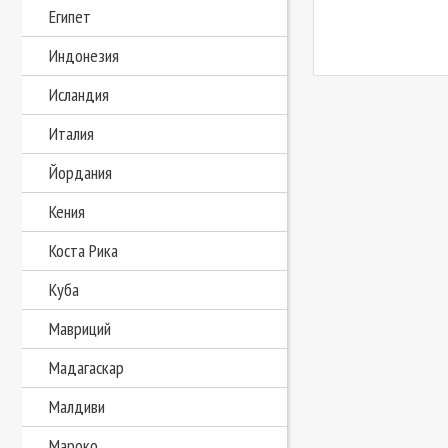
Египет
Индонезия
Исландия
Италия
Йордания
Кения
Коста Рика
Куба
Мавриций
Мадагаскар
Малдиви
Мароко