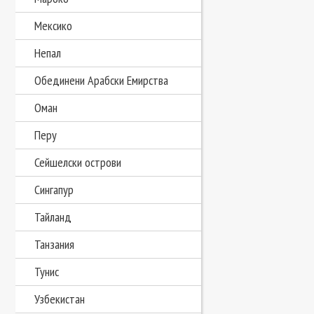
Мексико
Непал
Обединени Арабски Емирства
Оман
Перу
Сейшелски острови
Сингапур
Тайланд
Танзания
Тунис
Узбекистан