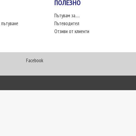
ПОЛЕЗНО
Пътувам за.....
 пътуване
Пътеводител
Отзиви от клиенти
Facebook
My Way Travel © 2016. Всички права запазени