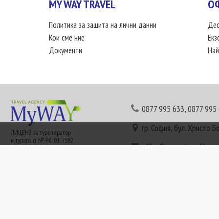
MY WAY TRAVEL
О
Политика за защита на лични данни
Дес
Кои сме ние
Екз
Документи
Най
0877 995 633
,
0877 995
гр. София, бул. Христо Б
ЛИЦЕНЗ за туроператор
и турагент № РК-01-7582
office@mywaytravel.bg
Понеделник - петък: 09:
Този сайт е рекламен. Информация съгласно чл. 80 от ЗТ може да получите в наши
или € (евро) се заплащат по централния курс на БНБ в деня на плащането и се зап