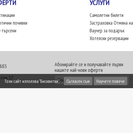
ФЕРТИ
УСЛУГИ
тинации
Самолетни билети
отични почивки
Застраховка Отмяна на
-търсени
Ваучер за подарък
Хотелски резервации
Абонирайте се и получавайте първи
 683
нашите най-нови оферти
отев 57
Този сайт използва "Бисквитки".
Съгласен съм
Научете повече
30 - 18:00 часа
те офиси. Обявените цени в USD (щатски долар)
лащат към туроператора в лева.