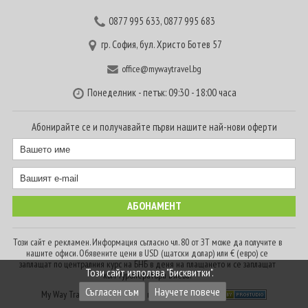
0877 995 633
,
0877 995 683
гр. София, бул. Христо Ботев 57
office@mywaytravel.bg
Понеделник - петък: 09:30 - 18:00 часа
Абонирайте се и получавайте първи нашите най-нови оферти
Този сайт е рекламен. Информация съгласно чл. 80 от ЗТ може да получите в
нашите офиси. Обявените цени в USD (щатски долар) или € (евро) се
заплащат по централния курс на БНБ в деня на плащането и се заплащат
Този сайт използва "Бисквитки".
към туроператора в лева.
Съгласен съм
Научете повече
My Way Travel © 2016. Всички права запазени