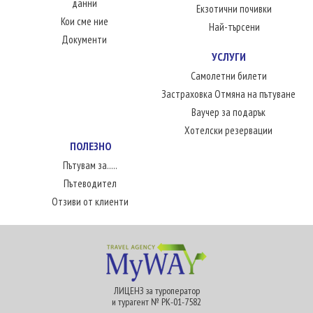
данни
Екзотични почивки
Кои сме ние
Най-търсени
Документи
УСЛУГИ
Самолетни билети
Застраховка Отмяна на пътуване
Ваучер за подарък
Хотелски резервации
ПОЛЕЗНО
Пътувам за.....
Пътеводител
Отзиви от клиенти
ЛИЦЕНЗ за туроператор
и турагент № РК-01-7582