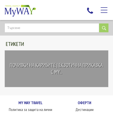
НАЙ-ТЪРСЕНИ
ДЕСТИНАЦИИ
ЕТИКЕТИ
ЕКЗОТИЧНИ ПОЧИВКИ
TAILOR MADE
КРУИЗИ
ПОЧИВКИ НА КАРИБИТЕ | ЕКЗОТИЧНА ПРИКАЗКА
НОВА ГОДИНА
С MY...
ПЪТУВАЙТЕ С ДЕЦА
ЛЮБОПИТНО
ЗА НАС
MY WAY TRAVEL
ОФЕРТИ
КОНТАКТИ
Политика за защита на лични
Дестинации