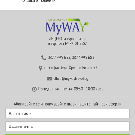
Отзиви от клиенти
ЛИЦЕНЗ за туроператор
и турагент № РК-01-7582
0877 995 633
,
0877 995 683
гр. София, бул. Христо Ботев 57
office@mywaytravel.bg
Понеделник - петък: 09:30 - 18:00 часа
Абонирайте се и получавайте първи нашите най-нови оферти