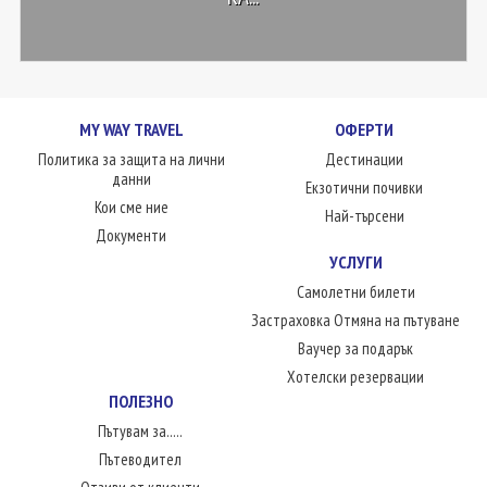
MY WAY TRAVEL
ОФЕРТИ
Политика за защита на лични
Дестинации
данни
Екзотични почивки
Кои сме ние
Най-търсени
Документи
УСЛУГИ
Самолетни билети
Застраховка Отмяна на пътуване
Ваучер за подарък
Хотелски резервации
ПОЛЕЗНО
Пътувам за.....
Пътеводител