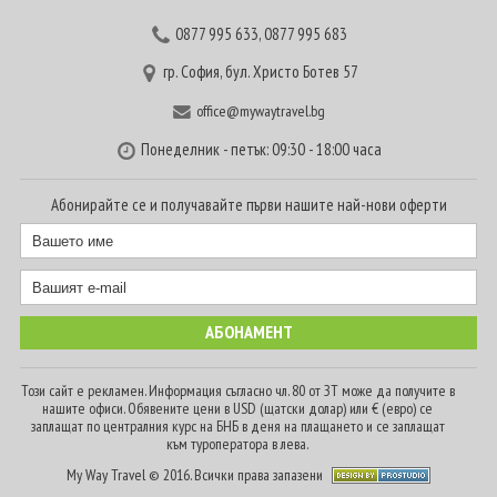
0877 995 633
,
0877 995 683
гр. София, бул. Христо Ботев 57
office@mywaytravel.bg
Понеделник - петък: 09:30 - 18:00 часа
Абонирайте се и получавайте първи нашите най-нови оферти
Този сайт е рекламен. Информация съгласно чл. 80 от ЗТ може да получите в
нашите офиси. Обявените цени в USD (щатски долар) или € (евро) се
заплащат по централния курс на БНБ в деня на плащането и се заплащат
към туроператора в лева.
My Way Travel © 2016. Всички права запазени