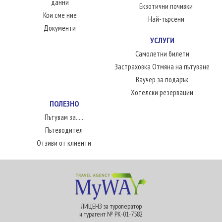
данни
Екзотични почивки
Кои сме ние
Най-търсени
Документи
УСЛУГИ
Самолетни билети
Застраховка Отмяна на пътуване
Ваучер за подарък
Хотелски резервации
ПОЛЕЗНО
Пътувам за.....
Пътеводител
Отзиви от клиенти
ЛИЦЕНЗ за туроператор
и турагент № РК-01-7582