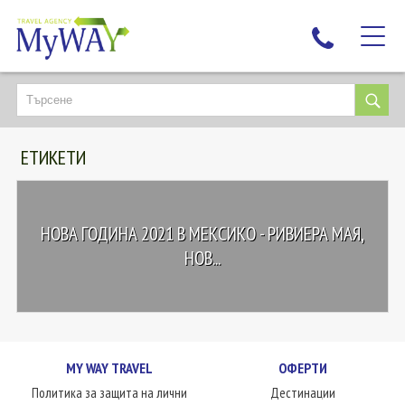
НАЙ-ТЪРСЕНИ
ДЕСТИНАЦИИ
ЕТИКЕТИ
ЕКЗОТИЧНИ ПОЧИВКИ
TAILOR MADE
КРУИЗИ
НОВА ГОДИНА 2021 В МЕКСИКО - РИВИЕРА МАЯ,
НОВА ГОДИНА
НОВ...
ПЪТУВАЙТЕ С ДЕЦА
ЛЮБОПИТНО
ЗА НАС
MY WAY TRAVEL
ОФЕРТИ
КОНТАКТИ
Политика за защита на лични
Дестинации