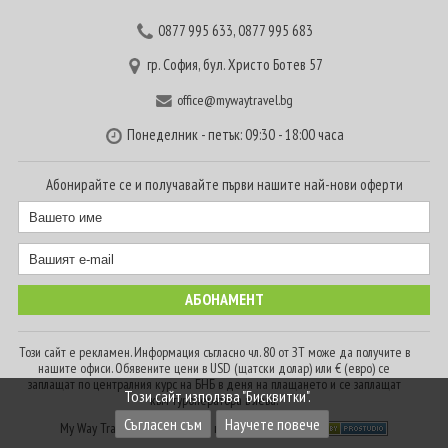
0877 995 633
,
0877 995 683
гр. София, бул. Христо Ботев 57
office@mywaytravel.bg
Понеделник - петък: 09:30 - 18:00 часа
Абонирайте се и получавайте първи нашите най-нови оферти
Този сайт е рекламен. Информация съгласно чл. 80 от ЗТ може да получите в
нашите офиси. Обявените цени в USD (щатски долар) или € (евро) се
заплащат по централния курс на БНБ в деня на плащането и се заплащат
Този сайт използва "Бисквитки".
към туроператора в лева.
Съгласен съм
Научете повече
My Way Travel © 2016. Всички права запазени