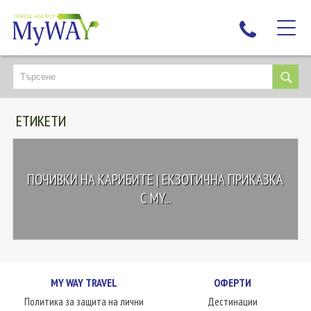
НАЙ-ТЪРСЕНИ
ДЕСТИНАЦИИ
ЕТИКЕТИ
ЕКЗОТИЧНИ ПОЧИВКИ
TAILOR MADE
КРУИЗИ
ПОЧИВКИ НА КАРИБИТЕ | ЕКЗОТИЧНА ПРИКАЗКА
НОВА ГОДИНА
С MY...
ПЪТУВАЙТЕ С ДЕЦА
ЛЮБОПИТНО
ЗА НАС
MY WAY TRAVEL
ОФЕРТИ
КОНТАКТИ
Политика за защита на лични
Дестинации