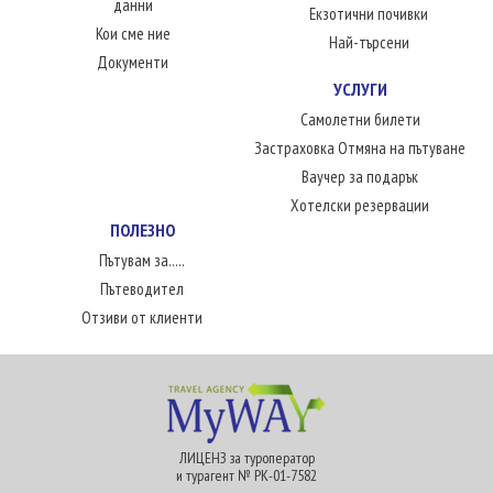
данни
Екзотични почивки
Кои сме ние
Най-търсени
Документи
УСЛУГИ
Самолетни билети
Застраховка Отмяна на пътуване
Ваучер за подарък
Хотелски резервации
ПОЛЕЗНО
Пътувам за.....
Пътеводител
Отзиви от клиенти
ЛИЦЕНЗ за туроператор
и турагент № РК-01-7582