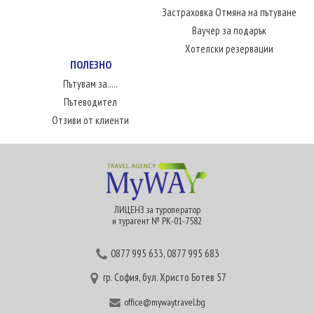
Застраховка Отмяна на пътуване
Ваучер за подарък
Хотелски резервации
ПОЛЕЗНО
Пътувам за.....
Пътеводител
Отзиви от клиенти
ЛИЦЕНЗ за туроператор
и турагент № РК-01-7582
0877 995 633
,
0877 995 683
гр. София, бул. Христо Ботев 57
office@mywaytravel.bg