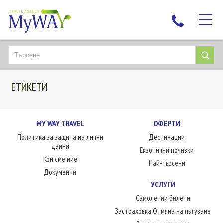
НАЙ-ТЪРСЕНИ
ДЕСТИНАЦИИ
ЕТИКЕТИ
ЕКЗОТИЧНИ ПОЧИВКИ
TAILOR MADE
КРУИЗИ
MY WAY TRAVEL
ОФЕРТИ
Политика за защита на лични
Дестинации
НОВА ГОДИНА
данни
Екзотични почивки
ПЪТУВАЙТЕ С ДЕЦА
Кои сме ние
Най-търсени
ЛЮБОПИТНО
Документи
УСЛУГИ
ЗА НАС
Самолетни билети
КОНТАКТИ
Застраховка Отмяна на пътуване