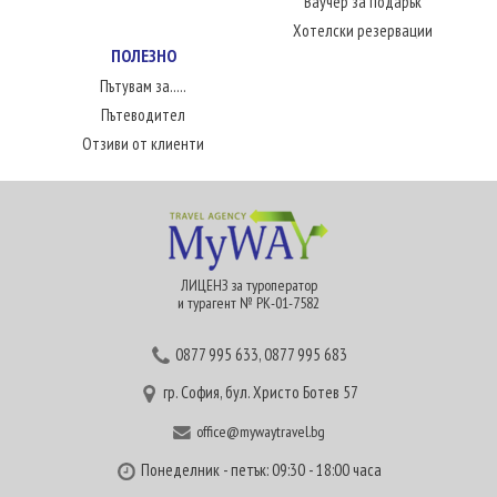
Ваучер за подарък
Хотелски резервации
ПОЛЕЗНО
Пътувам за.....
Пътеводител
Отзиви от клиенти
ЛИЦЕНЗ за туроператор
и турагент № РК-01-7582
0877 995 633
,
0877 995 683
гр. София, бул. Христо Ботев 57
office@mywaytravel.bg
Понеделник - петък: 09:30 - 18:00 часа