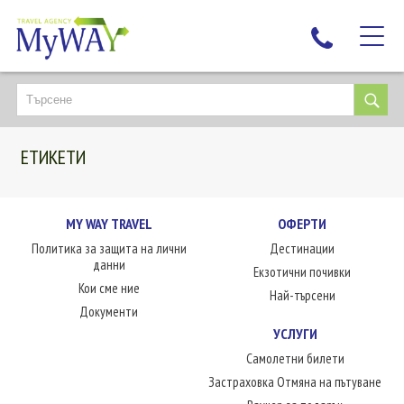
НАЙ-ТЪРСЕНИ
ДЕСТИНАЦИИ
ЕТИКЕТИ
ЕКЗОТИЧНИ ПОЧИВКИ
TAILOR MADE
КРУИЗИ
MY WAY TRAVEL
ОФЕРТИ
Политика за защита на лични
Дестинации
НОВА ГОДИНА
данни
Екзотични почивки
ПЪТУВАЙТЕ С ДЕЦА
Кои сме ние
Най-търсени
ЛЮБОПИТНО
Документи
УСЛУГИ
ЗА НАС
Самолетни билети
КОНТАКТИ
Застраховка Отмяна на пътуване