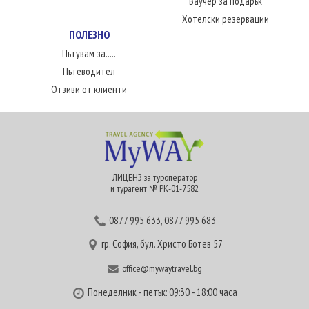
Ваучер за подарък
Хотелски резервации
ПОЛЕЗНО
Пътувам за.....
Пътеводител
Отзиви от клиенти
ЛИЦЕНЗ за туроператор
и турагент № РК-01-7582
0877 995 633
,
0877 995 683
гр. София, бул. Христо Ботев 57
office@mywaytravel.bg
Понеделник - петък: 09:30 - 18:00 часа