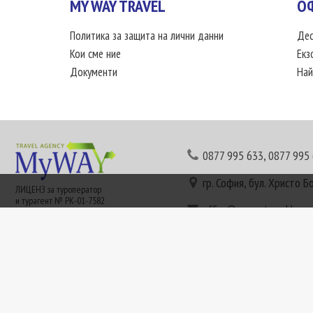
MY WAY TRAVEL
О
Политика за защита на лични данни
Дес
Кои сме ние
Екз
Документи
Най
0877 995 633
,
0877 995
гр. София, бул. Христо Б
ЛИЦЕНЗ за туроператор
и турагент № РК-01-7582
office@mywaytravel.bg
Понеделник - петък: 09:
Този сайт е рекламен. Информация съгласно чл. 80 от ЗТ може да получите в наши
или € (евро) се заплащат по централния курс на БНБ в деня на плащането и се зап