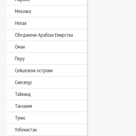
Мексико
Непал
Обединени Арабски Емирства
Оман
Перу
Сейшелски острови
Сингапур
Тайланд
Танзания
Тунис
Узбекистан