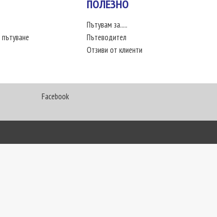
ПОЛЕЗНО
Пътувам за.....
 пътуване
Пътеводител
Отзиви от клиенти
Facebook
My Way Travel © 2016. Всички права запазени