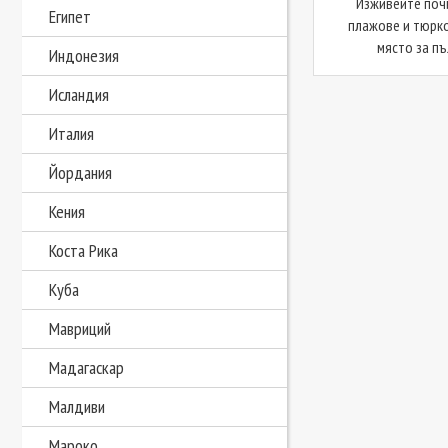
Изживейте почи
Египет
плажове и тюрк
място за пъл
Индонезия
Исландия
Италия
Йордания
Кения
Коста Рика
Куба
Мавриций
Мадагаскар
Малдиви
Мароко