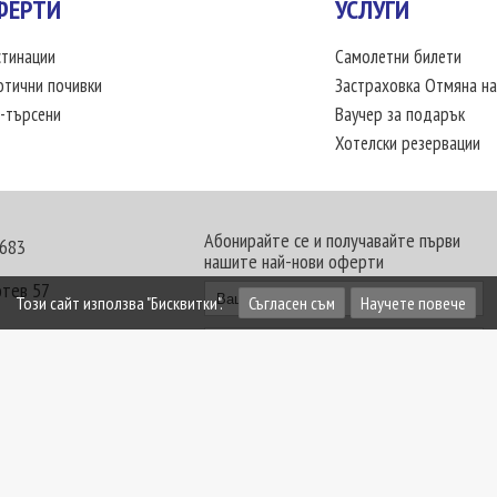
ФЕРТИ
УСЛУГИ
тинации
Самолетни билети
отични почивки
Застраховка Отмяна на
-търсени
Ваучер за подарък
Хотелски резервации
Абонирайте се и получавайте първи
 683
нашите най-нови оферти
отев 57
Този сайт използва "Бисквитки".
Съгласен съм
Научете повече
30 - 18:00 часа
те офиси. Обявените цени в USD (щатски долар)
лащат към туроператора в лева.