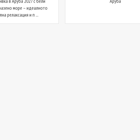
вка в Аруба 2027 с бели
Аруба
оазено море – идеалното
на релаксация и п ...