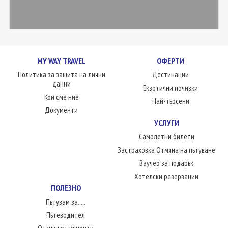
MY WAY TRAVEL
ОФЕРТИ
Политика за защита на лични
Дестинации
данни
Екзотични почивки
Кои сме ние
Най-търсени
Документи
УСЛУГИ
Самолетни билети
Застраховка Отмяна на пътуване
Ваучер за подарък
Хотелски резервации
ПОЛЕЗНО
Пътувам за.....
Пътеводител