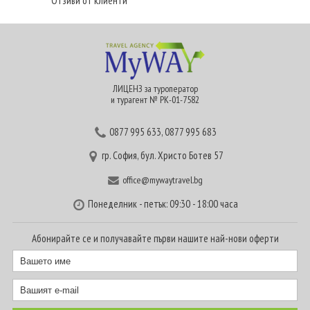
Отзиви от клиенти
ЛИЦЕНЗ за туроператор
и турагент № РК-01-7582
0877 995 633
,
0877 995 683
гр. София, бул. Христо Ботев 57
office@mywaytravel.bg
Понеделник - петък: 09:30 - 18:00 часа
Абонирайте се и получавайте първи нашите най-нови оферти