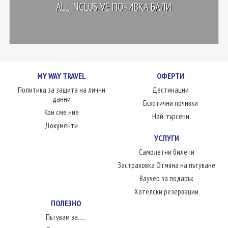
ALL INCLUSIVE ПОЧИВКА БАЛИ
MY WAY TRAVEL
ОФЕРТИ
Политика за защита на лични
Дестинации
данни
Екзотични почивки
Кои сме ние
Най-търсени
Документи
УСЛУГИ
Самолетни билети
Застраховка Отмяна на пътуване
Ваучер за подарък
Хотелски резервации
ПОЛЕЗНО
Пътувам за.....