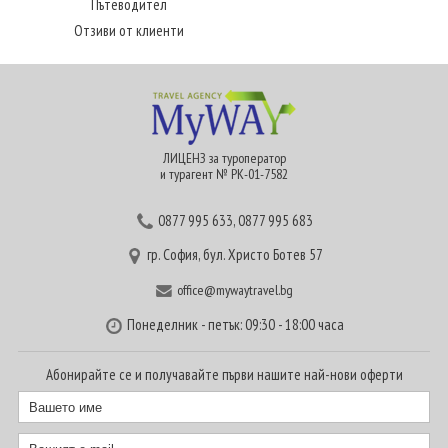
Пътеводител
Отзиви от клиенти
ЛИЦЕНЗ за туроператор
и турагент № РК-01-7582
0877 995 633
,
0877 995 683
гр. София, бул. Христо Ботев 57
office@mywaytravel.bg
Понеделник - петък: 09:30 - 18:00 часа
Абонирайте се и получавайте първи нашите най-нови оферти