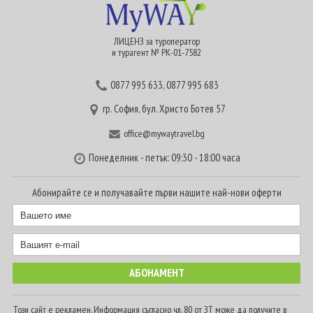
ЛИЦЕНЗ за туроператор
и турагент № РК-01-7582
0877 995 633
,
0877 995 683
гр. София, бул. Христо Ботев 57
office@mywaytravel.bg
Понеделник - петък: 09:30 - 18:00 часа
Абонирайте се и получавайте първи нашите най-нови оферти
Този сайт е рекламен. Информация съгласно чл. 80 от ЗТ може да получите в