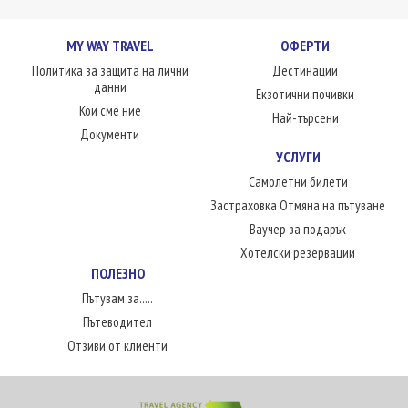
MY WAY TRAVEL
ОФЕРТИ
Политика за защита на лични
Дестинации
данни
Екзотични почивки
Кои сме ние
Най-търсени
Документи
УСЛУГИ
Самолетни билети
Застраховка Отмяна на пътуване
Ваучер за подарък
Хотелски резервации
ПОЛЕЗНО
Пътувам за.....
Пътеводител
Отзиви от клиенти