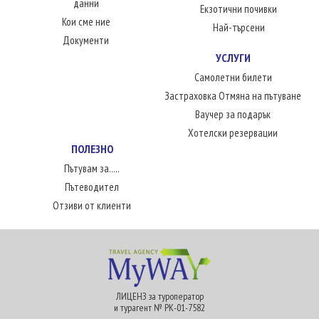
данни
Екзотични почивки
Кои сме ние
Най-търсени
Документи
УСЛУГИ
Самолетни билети
Застраховка Отмяна на пътуване
Ваучер за подарък
Хотелски резервации
ПОЛЕЗНО
Пътувам за.....
Пътеводител
Отзиви от клиенти
ЛИЦЕНЗ за туроператор
и турагент № РК-01-7582