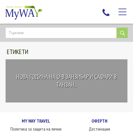
НАЙ-ТЪРСЕНИ
ДЕСТИНАЦИИ
ЕТИКЕТИ
ЕКЗОТИЧНИ ПОЧИВКИ
TAILOR MADE
КРУИЗИ
НОВА ГОДИНА НА О-В ЗАНЗИБАР И САФАРИ В
НОВА ГОДИНА
ТАНЗАН...
ПЪТУВАЙТЕ С ДЕЦА
ЛЮБОПИТНО
ЗА НАС
MY WAY TRAVEL
ОФЕРТИ
КОНТАКТИ
Политика за защита на лични
Дестинации