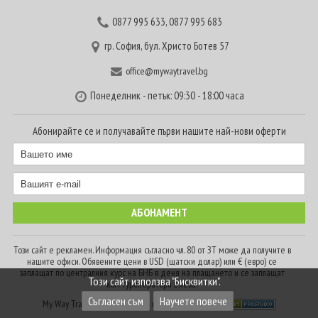
0877 995 633
,
0877 995 683
гр. София, бул. Христо Ботев 57
office@mywaytravel.bg
Понеделник - петък: 09:30 - 18:00 часа
Абонирайте се и получавайте първи нашите най-нови оферти
Този сайт е рекламен. Информация съгласно чл. 80 от ЗТ може да получите в
нашите офиси. Обявените цени в USD (щатски долар) или € (евро) се
заплащат по централния курс на БНБ в деня на плащането и се заплащат
Този сайт използва "Бисквитки".
към туроператора в лева.
Съгласен съм
Научете повече
My Way Travel © 2016. Всички права запазени