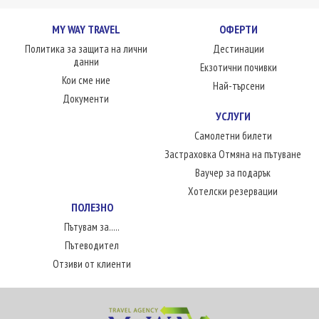
MY WAY TRAVEL
ОФЕРТИ
Политика за защита на лични
Дестинации
данни
Екзотични почивки
Кои сме ние
Най-търсени
Документи
УСЛУГИ
Самолетни билети
Застраховка Отмяна на пътуване
Ваучер за подарък
Хотелски резервации
ПОЛЕЗНО
Пътувам за.....
Пътеводител
Отзиви от клиенти