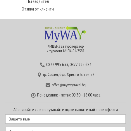
Пътеводител
Отзиви от клиенти
ЛИЦЕНЗ за туроператор
и турагент № РК-01-7582
0877 995 633
,
0877 995 683
гр. София, бул. Христо Ботев 57
office@mywaytravel.bg
Понеделник - петък: 09:30 - 18:00 часа
Абонирайте се и получавайте първи нашите най-нови оферти