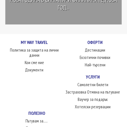
ГОД...
MY WAY TRAVEL
ОФЕРТИ
Политика за защита на лични
Дестинации
данни
Екзотични почивки
Кои сме ние
Най-търсени
Документи
УСЛУГИ
Самолетни билети
Застраховка Отмяна на пътуване
Ваучер за подарък
Хотелски резервации
ПОЛЕЗНО
Пътувам за.....