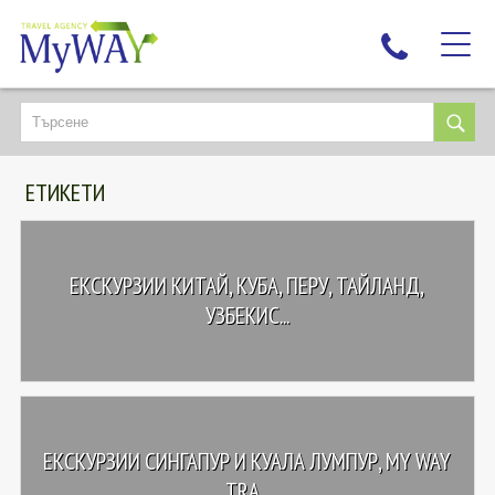
НАЙ-ТЪРСЕНИ
ДЕСТИНАЦИИ
ЕТИКЕТИ
ЕКЗОТИЧНИ ПОЧИВКИ
TAILOR MADE
КРУИЗИ
ЕКСКУРЗИИ КИТАЙ, КУБА, ПЕРУ, ТАЙЛАНД,
НОВА ГОДИНА
УЗБЕКИС...
ПЪТУВАЙТЕ С ДЕЦА
ЛЮБОПИТНО
ЗА НАС
ЕКСКУРЗИИ СИНГАПУР И КУАЛА ЛУМПУР, MY WAY
КОНТАКТИ
TRA...