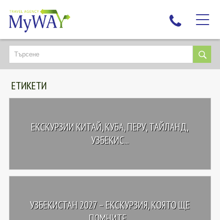
НАЙ-ТЪРСЕНИ
ДЕСТИНАЦИИ
ЕТИКЕТИ
ЕКЗОТИЧНИ ПОЧИВКИ
TAILOR MADE
КРУИЗИ
ЕКСКУРЗИИ КИТАЙ, КУБА, ПЕРУ, ТАЙЛАНД,
НОВА ГОДИНА
УЗБЕКИС...
ПЪТУВАЙТЕ С ДЕЦА
ЛЮБОПИТНО
ЗА НАС
УЗБЕКИСТАН 2027 – ЕКСКУРЗИЯ, КОЯТО ЩЕ
КОНТАКТИ
ПОМНИТЕ...