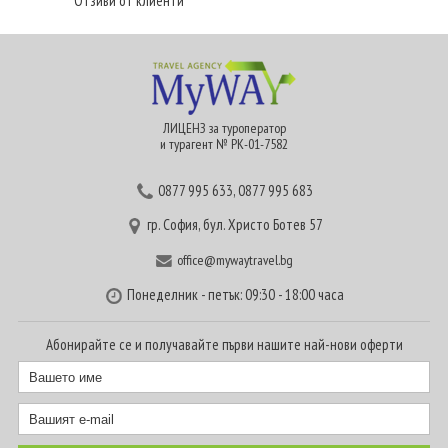
Отзиви от клиенти
ЛИЦЕНЗ за туроператор
и турагент № РК-01-7582
0877 995 633
,
0877 995 683
гр. София, бул. Христо Ботев 57
office@mywaytravel.bg
Понеделник - петък: 09:30 - 18:00 часа
Абонирайте се и получавайте първи нашите най-нови оферти