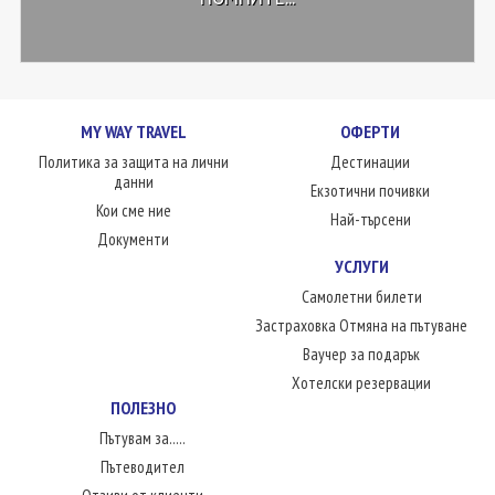
MY WAY TRAVEL
ОФЕРТИ
Политика за защита на лични
Дестинации
данни
Екзотични почивки
Кои сме ние
Най-търсени
Документи
УСЛУГИ
Самолетни билети
Застраховка Отмяна на пътуване
Ваучер за подарък
Хотелски резервации
ПОЛЕЗНО
Пътувам за.....
Пътеводител