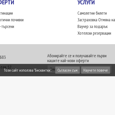
ФЕРТИ
УСЛУГИ
тинации
Самолетни билети
отични почивки
Застраховка Отмяна на
-търсени
Ваучер за подарък
Хотелски резервации
Абонирайте се и получавайте първи
 683
нашите най-нови оферти
отев 57
Този сайт използва "Бисквитки".
Съгласен съм
Научете повече
30 - 18:00 часа
те офиси. Обявените цени в USD (щатски долар)
лащат към туроператора в лева.