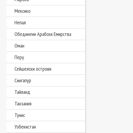
Мексико
Непал
Обединени Арабски Емирства
Оман
Перу
Сейшелски острови
Сингапур
Тайланд
Танзания
Тунис
Узбекистан