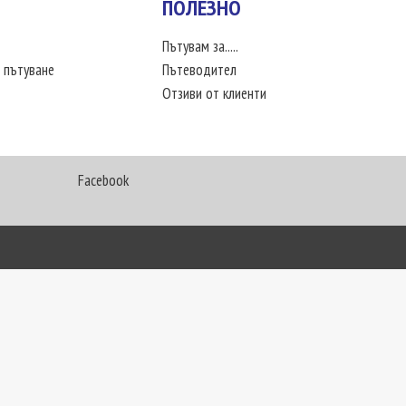
ПОЛЕЗНО
Пътувам за.....
 пътуване
Пътеводител
Отзиви от клиенти
Facebook
My Way Travel © 2016. Всички права запазени