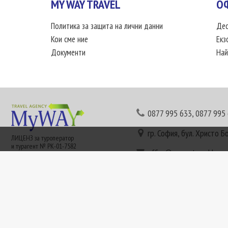
MY WAY TRAVEL
О
Политика за защита на лични данни
Дес
Кои сме ние
Екз
Документи
Най
0877 995 633
,
0877 995
гр. София, бул. Христо Б
ЛИЦЕНЗ за туроператор
и турагент № РК-01-7582
office@mywaytravel.bg
Понеделник - петък: 09:
Този сайт е рекламен. Информация съгласно чл. 80 от ЗТ може да получите в наши
или € (евро) се заплащат по централния курс на БНБ в деня на плащането и се зап