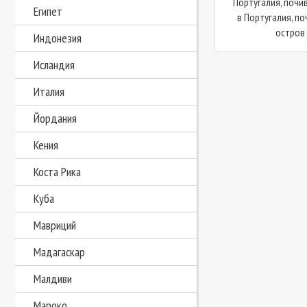
Португалия, почив
Египет
в Португалия, п
остров 
Индонезия
Исландия
Италия
Йордания
Кения
Коста Рика
Куба
Мавриций
Мадагаскар
Малдиви
Мароко