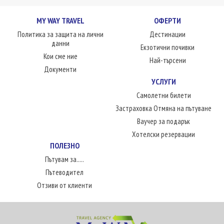
MY WAY TRAVEL
ОФЕРТИ
Политика за защита на лични
Дестинации
данни
Екзотични почивки
Кои сме ние
Най-търсени
Документи
УСЛУГИ
Самолетни билети
Застраховка Отмяна на пътуване
Ваучер за подарък
Хотелски резервации
ПОЛЕЗНО
Пътувам за.....
Пътеводител
Отзиви от клиенти