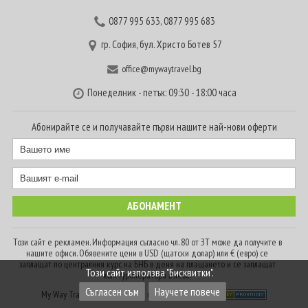
0877 995 633
,
0877 995 683
гр. София, бул. Христо Ботев 57
office@mywaytravel.bg
Понеделник - петък: 09:30 - 18:00 часа
Абонирайте се и получавайте първи нашите най-нови оферти
Този сайт е рекламен. Информация съгласно чл. 80 от ЗТ може да получите в
нашите офиси. Обявените цени в USD (щатски долар) или € (евро) се
заплащат по централния курс на БНБ в деня на плащането и се заплащат
Този сайт използва "Бисквитки".
към туроператора в лева.
Съгласен съм
Научете повече
My Way Travel © 2016. Всички права запазени