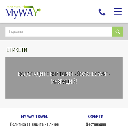
НАЙ-ТЪРСЕНИ
ДЕСТИНАЦИИ
ЕТИКЕТИ
ЕКЗОТИЧНИ ПОЧИВКИ
TAILOR MADE
КРУИЗИ
ВОДОПАДИТЕ ВИКТОРИЯ - ЙОХАНЕСБУРГ -
НОВА ГОДИНА
МАВРИЦИЙ!
ПЪТУВАЙТЕ С ДЕЦА
ЛЮБОПИТНО
ЗА НАС
MY WAY TRAVEL
ОФЕРТИ
КОНТАКТИ
Политика за защита на лични
Дестинации