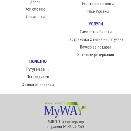
данни
Екзотични почивки
Кои сме ние
Най-търсени
Документи
УСЛУГИ
Самолетни билети
Застраховка Отмяна на пътуване
Ваучер за подарък
Хотелски резервации
ПОЛЕЗНО
Пътувам за.....
Пътеводител
Отзиви от клиенти
ЛИЦЕНЗ за туроператор
и турагент № РК-01-7582