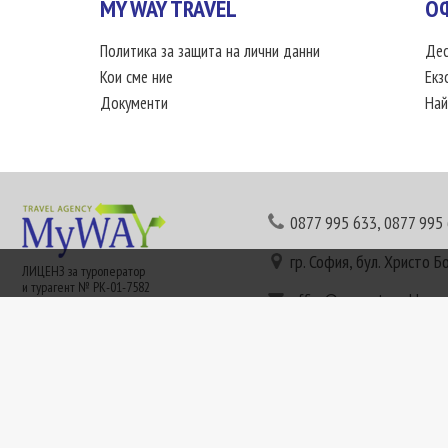
MY WAY TRAVEL
О
Политика за защита на лични данни
Дес
Кои сме ние
Екз
Документи
Най
0877 995 633
,
0877 995
гр. София, бул. Христо Б
ЛИЦЕНЗ за туроператор
и турагент № РК-01-7582
office@mywaytravel.bg
Понеделник - петък: 09:
Този сайт е рекламен. Информация съгласно чл. 80 от ЗТ може да получите в наши
или € (евро) се заплащат по централния курс на БНБ в деня на плащането и се зап