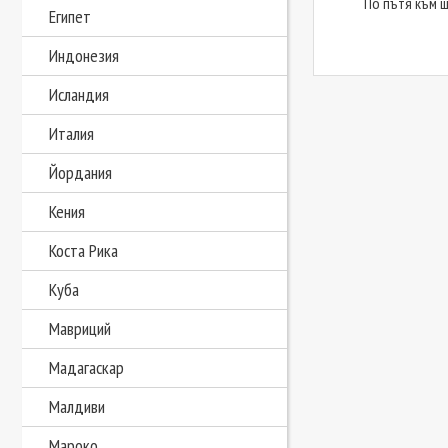
По пътя към 
Египет
Индонезия
Исландия
Италия
Йордания
Кения
Коста Рика
Куба
Мавриций
Мадагаскар
Малдиви
Мароко