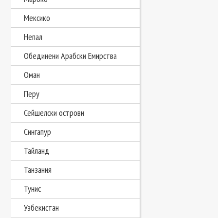
Мексико
Непал
Обединени Арабски Емирства
Оман
Перу
Сейшелски острови
Сингапур
Тайланд
Танзания
Тунис
Узбекистан