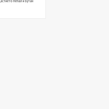
щастието Непал и Бутан