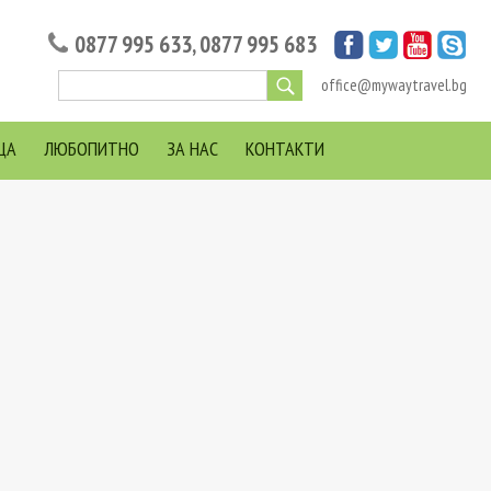
0877 995 633
,
0877 995 683
office@mywaytravel.bg
ЦА
ЛЮБОПИТНО
ЗА НАС
КОНТАКТИ