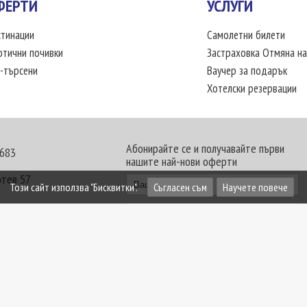
ФЕРТИ
УСЛУГИ
тинации
Самолетни билети
отични почивки
Застраховка Отмяна на
-търсени
Ваучер за подарък
Хотелски резервации
Абонирайте се и получавайте първи
 683
нашите най-нови оферти
отев 57
Този сайт използва "Бисквитки".
Съгласен съм
Научете повече
30 - 18:00 часа
те офиси. Обявените цени в USD (щатски долар)
лащат към туроператора в лева.