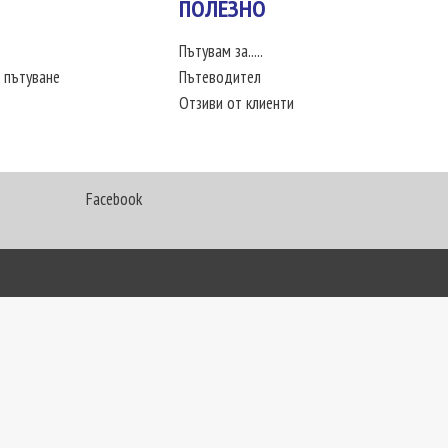
ПОЛЕЗНО
Пътувам за.....
 пътуване
Пътеводител
Отзиви от клиенти
Facebook
My Way Travel © 2016. Всички права запазени