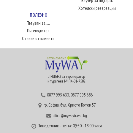
Ваучер за подарък
Хотелски резервации
ПОЛЕЗНО
Пътувам за.....
Пътеводител
Отзиви от клиенти
ЛИЦЕНЗ за туроператор
и турагент № РК-01-7582
0877 995 633
,
0877 995 683
гр. София, бул. Христо Ботев 57
office@mywaytravel.bg
Понеделник - петък: 09:30 - 18:00 часа