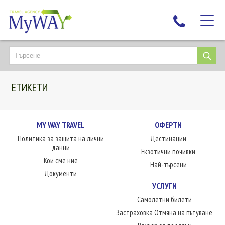
НАЙ-ТЪРСЕНИ
ДЕСТИНАЦИИ
ЕТИКЕТИ
ЕКЗОТИЧНИ ПОЧИВКИ
TAILOR MADE
КРУИЗИ
MY WAY TRAVEL
ОФЕРТИ
Политика за защита на лични
Дестинации
НОВА ГОДИНА
данни
Екзотични почивки
ПЪТУВАЙТЕ С ДЕЦА
Кои сме ние
Най-търсени
ЛЮБОПИТНО
Документи
УСЛУГИ
ЗА НАС
Самолетни билети
КОНТАКТИ
Застраховка Отмяна на пътуване