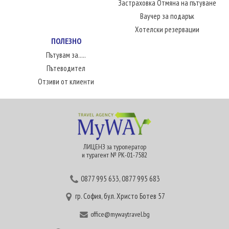
Застраховка Отмяна на пътуване
Ваучер за подарък
Хотелски резервации
ПОЛЕЗНО
Пътувам за.....
Пътеводител
Отзиви от клиенти
ЛИЦЕНЗ за туроператор
и турагент № РК-01-7582
0877 995 633
,
0877 995 683
гр. София, бул. Христо Ботев 57
office@mywaytravel.bg