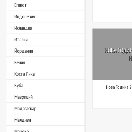
Египет
Индонезия
Исландия
Италия
НОВА ГОДИН
Йордания
Н
Кения
Коста Рика
Куба
Нова Година 2
Мавриций
Мадагаскар
Малдиви
Мароко