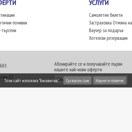
ФЕРТИ
УСЛУГИ
тинации
Самолетни билети
отични почивки
Застраховка Отмяна на
-търсени
Ваучер за подарък
Хотелски резервации
Абонирайте се и получавайте първи
 683
нашите най-нови оферти
отев 57
Този сайт използва "Бисквитки".
Съгласен съм
Научете повече
30 - 18:00 часа
те офиси. Обявените цени в USD (щатски долар)
лащат към туроператора в лева.