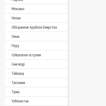
Мексико
Непал
Обединени Арабски Емирства
Оман
Перу
Сейшелски острови
Сингапур
Тайланд
Танзания
Тунис
Узбекистан