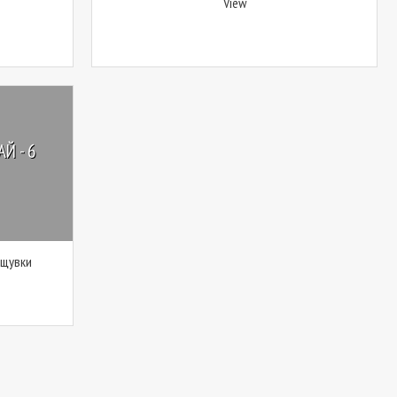
View
Й - 6
ощувки