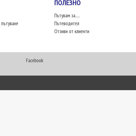
ПОЛЕЗНО
Пътувам за.....
 пътуване
Пътеводител
Отзиви от клиенти
Facebook
My Way Travel © 2016. Всички права запазени