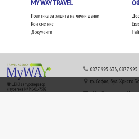
MY WAY TRAVEL
О
Политика за защита на лични данни
Дес
Кои сме ние
Екз
Документи
Най
0877 995 633
,
0877 995
гр. София, бул. Христо Б
ЛИЦЕНЗ за туроператор
и турагент № РК-01-7582
office@mywaytravel.bg
Понеделник - петък: 09:
Този сайт е рекламен. Информация съгласно чл. 80 от ЗТ може да получите в наши
или € (евро) се заплащат по централния курс на БНБ в деня на плащането и се зап