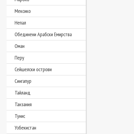
Мексико
Непал
Обединени Арабски Емирства
Оман
Перу
Сейшелски острови
Сингапур
Тайланд
Танзания
Тунис
Узбекистан