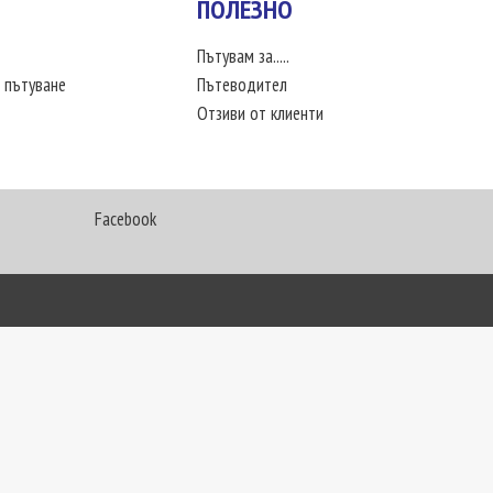
ПОЛЕЗНО
Пътувам за.....
 пътуване
Пътеводител
Отзиви от клиенти
Facebook
My Way Travel © 2016. Всички права запазени