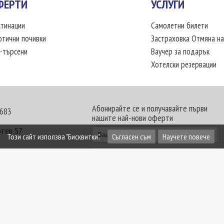
ФЕРТИ
УСЛУГИ
тинации
Самолетни билети
отични почивки
Застраховка Отмяна на
-търсени
Ваучер за подарък
Хотелски резервации
Абонирайте се и получавайте първи
 683
нашите най-нови оферти
отев 57
Този сайт използва "Бисквитки".
Съгласен съм
Научете повече
30 - 18:00 часа
те офиси. Обявените цени в USD (щатски долар)
лащат към туроператора в лева.