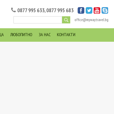
0877 995 633
,
0877 995 683
office@mywaytravel.bg
ЦА
ЛЮБОПИТНО
ЗА НАС
КОНТАКТИ