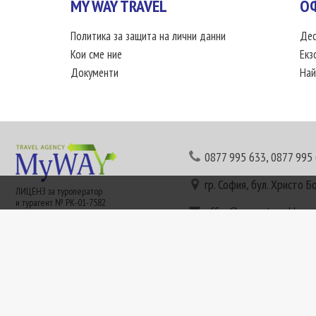
MY WAY TRAVEL
О
Политика за защита на лични данни
Дес
Кои сме ние
Екз
Документи
Най
0877 995 633
,
0877 995
гр. София, бул. Христо Б
ЛИЦЕНЗ за туроператор
и турагент № РК-01-7582
office@mywaytravel.bg
Понеделник - петък: 09:
Този сайт е рекламен. Информация съгласно чл. 80 от ЗТ може да получите в наши
или € (евро) се заплащат по централния курс на БНБ в деня на плащането и се зап