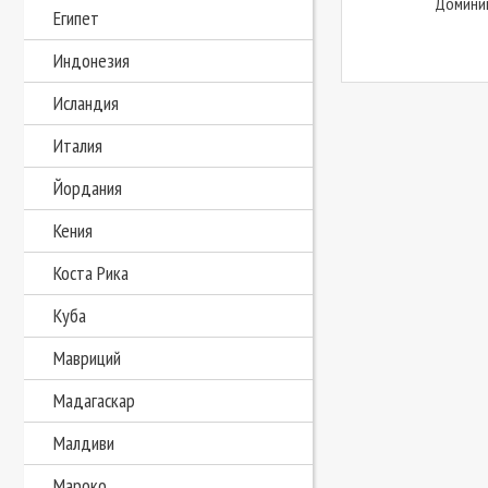
Доминик
Египет
Индонезия
Исландия
Италия
Йордания
Кения
Коста Рика
Куба
Мавриций
Мадагаскар
Малдиви
Мароко