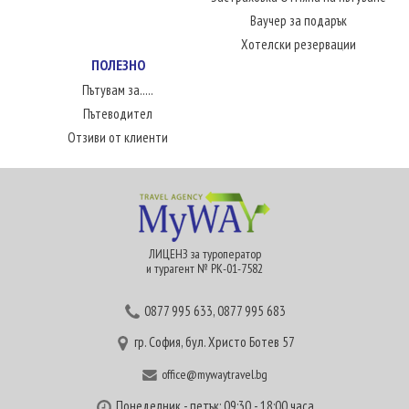
Ваучер за подарък
Хотелски резервации
ПОЛЕЗНО
Пътувам за.....
Пътеводител
Отзиви от клиенти
ЛИЦЕНЗ за туроператор
и турагент № РК-01-7582
0877 995 633
,
0877 995 683
гр. София, бул. Христо Ботев 57
office@mywaytravel.bg
Понеделник - петък: 09:30 - 18:00 часа