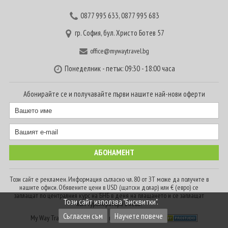
0877 995 633
,
0877 995 683
гр. София, бул. Христо Ботев 57
office@mywaytravel.bg
Понеделник - петък: 09:30 - 18:00 часа
Абонирайте се и получавайте първи нашите най-нови оферти
Този сайт е рекламен. Информация съгласно чл. 80 от ЗТ може да получите в
нашите офиси. Обявените цени в USD (щатски долар) или € (евро) се
заплащат по централния курс на БНБ в деня на плащането и се заплащат
Този сайт използва "Бисквитки".
към туроператора в лева.
Съгласен съм
Научете повече
My Way Travel © 2016. Всички права запазени