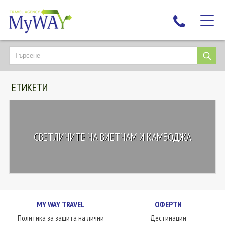
НАЙ-ТЪРСЕНИ
ДЕСТИНАЦИИ
ЕТИКЕТИ
ЕКЗОТИЧНИ ПОЧИВКИ
TAILOR MADE
КРУИЗИ
СВЕТЛИНИТЕ НА ВИЕТНАМ И КАМБОДЖА
НОВА ГОДИНА
ПЪТУВАЙТЕ С ДЕЦА
ЛЮБОПИТНО
ЗА НАС
MY WAY TRAVEL
ОФЕРТИ
КОНТАКТИ
Политика за защита на лични
Дестинации