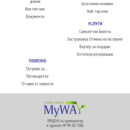
данни
Екзотични почивки
Кои сме ние
Най-търсени
Документи
УСЛУГИ
Самолетни билети
Застраховка Отмяна на пътуване
Ваучер за подарък
Хотелски резервации
ПОЛЕЗНО
Пътувам за.....
Пътеводител
Отзиви от клиенти
ЛИЦЕНЗ за туроператор
и турагент № РК-01-7582