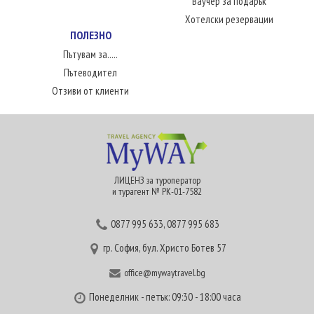
Ваучер за подарък
Хотелски резервации
ПОЛЕЗНО
Пътувам за.....
Пътеводител
Отзиви от клиенти
ЛИЦЕНЗ за туроператор
и турагент № РК-01-7582
0877 995 633
,
0877 995 683
гр. София, бул. Христо Ботев 57
office@mywaytravel.bg
Понеделник - петък: 09:30 - 18:00 часа