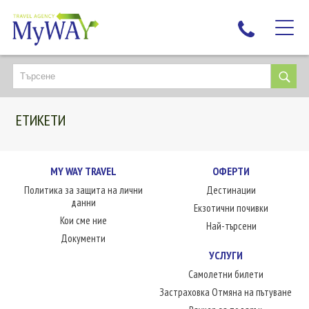
НАЙ-ТЪРСЕНИ
ДЕСТИНАЦИИ
ЕТИКЕТИ
ЕКЗОТИЧНИ ПОЧИВКИ
TAILOR MADE
КРУИЗИ
MY WAY TRAVEL
ОФЕРТИ
Политика за защита на лични
Дестинации
НОВА ГОДИНА
данни
Екзотични почивки
ПЪТУВАЙТЕ С ДЕЦА
Кои сме ние
Най-търсени
ЛЮБОПИТНО
Документи
УСЛУГИ
ЗА НАС
Самолетни билети
КОНТАКТИ
Застраховка Отмяна на пътуване