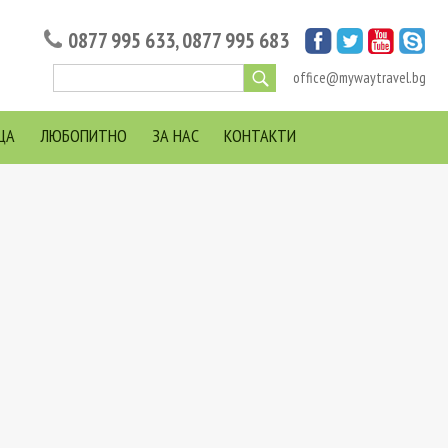
0877 995 633
,
0877 995 683
office@mywaytravel.bg
ЦА
ЛЮБОПИТНО
ЗА НАС
КОНТАКТИ