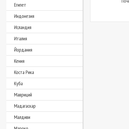
Поч
Египет
Индонезия
Исландия
Италия
Йордания
Кения
Коста Рика
Куба
Мавриций
Мадагаскар
Малдиви
Мароко