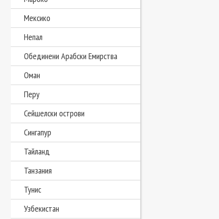
Мексико
Непал
Обединени Арабски Емирства
Оман
Перу
Сейшелски острови
Сингапур
Тайланд
Танзания
Тунис
Узбекистан