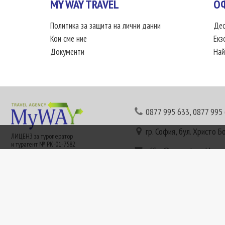
MY WAY TRAVEL
О
Политика за защита на лични данни
Дес
Кои сме ние
Екз
Документи
Най
0877 995 633
,
0877 995
гр. София, бул. Христо Б
ЛИЦЕНЗ за туроператор
и турагент № РК-01-7582
office@mywaytravel.bg
Понеделник - петък: 09:
Този сайт е рекламен. Информация съгласно чл. 80 от ЗТ може да получите в наши
или € (евро) се заплащат по централния курс на БНБ в деня на плащането и се зап