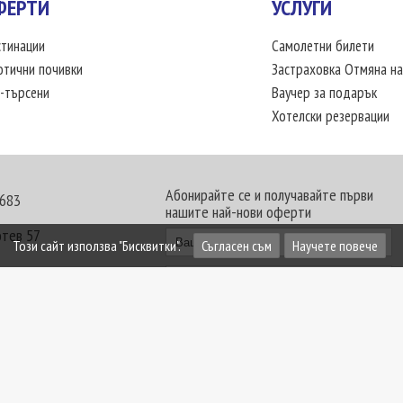
ФЕРТИ
УСЛУГИ
тинации
Самолетни билети
отични почивки
Застраховка Отмяна на
-търсени
Ваучер за подарък
Хотелски резервации
Абонирайте се и получавайте първи
 683
нашите най-нови оферти
отев 57
Този сайт използва "Бисквитки".
Съгласен съм
Научете повече
30 - 18:00 часа
те офиси. Обявените цени в USD (щатски долар)
лащат към туроператора в лева.