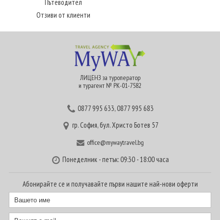
Пътеводител
Отзиви от клиенти
ЛИЦЕНЗ за туроператор
и турагент № РК-01-7582
0877 995 633
,
0877 995 683
гр. София, бул. Христо Ботев 57
office@mywaytravel.bg
Понеделник - петък: 09:30 - 18:00 часа
Абонирайте се и получавайте първи нашите най-нови оферти