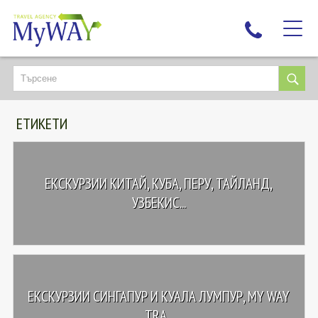
НАЙ-ТЪРСЕНИ
ДЕСТИНАЦИИ
ЕТИКЕТИ
ЕКЗОТИЧНИ ПОЧИВКИ
TAILOR MADE
КРУИЗИ
ЕКСКУРЗИИ КИТАЙ, КУБА, ПЕРУ, ТАЙЛАНД,
НОВА ГОДИНА
УЗБЕКИС...
ПЪТУВАЙТЕ С ДЕЦА
ЛЮБОПИТНО
ЗА НАС
ЕКСКУРЗИИ СИНГАПУР И КУАЛА ЛУМПУР, MY WAY
КОНТАКТИ
TRA...