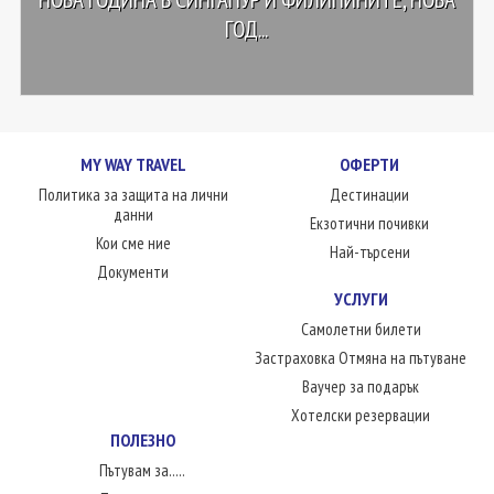
ГОД...
MY WAY TRAVEL
ОФЕРТИ
Политика за защита на лични
Дестинации
данни
Екзотични почивки
Кои сме ние
Най-търсени
Документи
УСЛУГИ
Самолетни билети
Застраховка Отмяна на пътуване
Ваучер за подарък
Хотелски резервации
ПОЛЕЗНО
Пътувам за.....