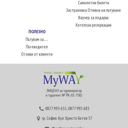
Самолетни билети
Застраховка Отмяна на пътуване
Ваучер за подарък
Хотелски резервации
ПОЛЕЗНО
Пътувам за.....
Пътеводител
Отзиви от клиенти
ЛИЦЕНЗ за туроператор
и турагент № РК-01-7582
0877 995 633
,
0877 995 683
гр. София, бул. Христо Ботев 57