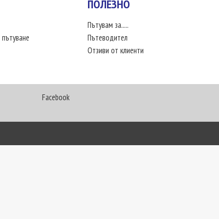
ПОЛЕЗНО
Пътувам за.....
 пътуване
Пътеводител
Отзиви от клиенти
Facebook
My Way Travel © 2016. Всички права запазени