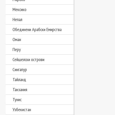
Мексико
Непал
Обединени Арабски Емирства
Оман
Перу
Сейшелски острови
Сингапур
Тайланд
Танзания
Тунис
Узбекистан