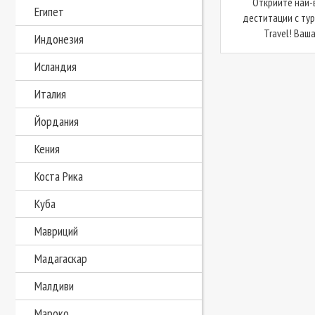
Открийте най-
Египет
деститации с ту
Travel! Ваша
Индонезия
Исландия
Италия
Йордания
Кения
Коста Рика
Куба
Мавриций
Мадагаскар
Малдиви
Мароко