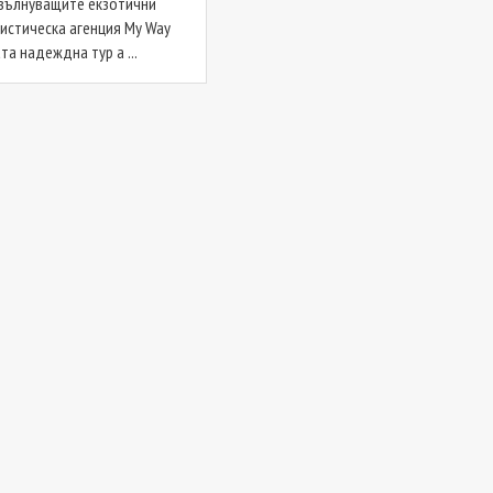
вълнуващите екзотични
ристическа агенция My Way
та надеждна тур а ...