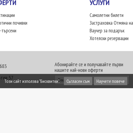
ФЕРТИ
УСЛУГИ
тинации
Самолетни билети
отични почивки
Застраховка Отмяна на
-търсени
Ваучер за подарък
Хотелски резервации
Абонирайте се и получавайте първи
 683
нашите най-нови оферти
отев 57
Този сайт използва "Бисквитки".
Съгласен съм
Научете повече
30 - 18:00 часа
те офиси. Обявените цени в USD (щатски долар)
лащат към туроператора в лева.