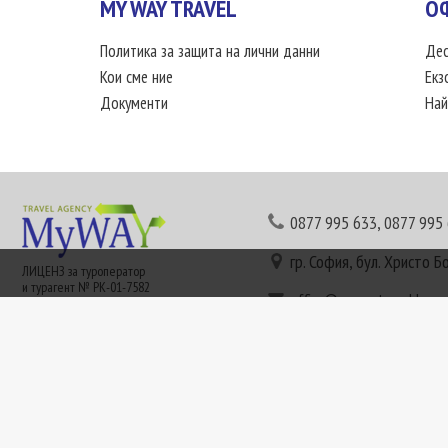
MY WAY TRAVEL
О
Политика за защита на лични данни
Дес
Кои сме ние
Екз
Документи
Най
0877 995 633
,
0877 995
гр. София, бул. Христо Б
ЛИЦЕНЗ за туроператор
и турагент № РК-01-7582
office@mywaytravel.bg
Понеделник - петък: 09:
Този сайт е рекламен. Информация съгласно чл. 80 от ЗТ може да получите в наши
или € (евро) се заплащат по централния курс на БНБ в деня на плащането и се зап