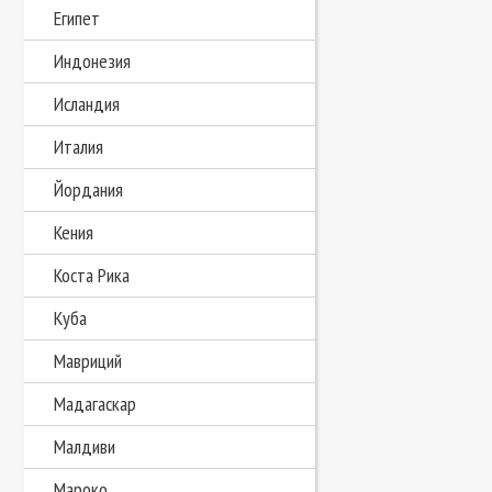
Египет
Индонезия
Исландия
Италия
Йордания
Кения
Коста Рика
Куба
Мавриций
Мадагаскар
Малдиви
Мароко