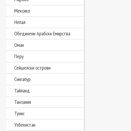
Мексико
Непал
Обединени Арабски Емирства
Оман
Перу
Сейшелски острови
Сингапур
Тайланд
Танзания
Тунис
Узбекистан