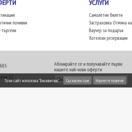
ФЕРТИ
УСЛУГИ
тинации
Самолетни билети
отични почивки
Застраховка Отмяна на
-търсени
Ваучер за подарък
Хотелски резервации
Абонирайте се и получавайте първи
 683
нашите най-нови оферти
отев 57
Този сайт използва "Бисквитки".
Съгласен съм
Научете повече
30 - 18:00 часа
те офиси. Обявените цени в USD (щатски долар)
лащат към туроператора в лева.