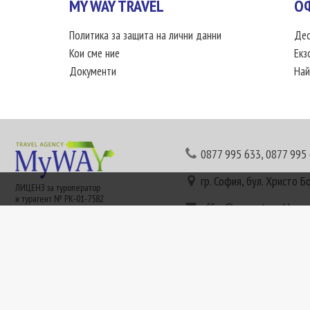
MY WAY TRAVEL
О
Политика за защита на лични данни
Дес
Кои сме ние
Екз
Документи
Най
0877 995 633
,
0877 995
гр. София, бул. Христо Б
ЛИЦЕНЗ за туроператор
и турагент № РК-01-7582
office@mywaytravel.bg
Понеделник - петък: 09:
Този сайт е рекламен. Информация съгласно чл. 80 от ЗТ може да получите в наши
или € (евро) се заплащат по централния курс на БНБ в деня на плащането и се зап