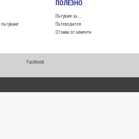
ПОЛЕЗНО
Пътувам за.....
 пътуване
Пътеводител
Отзиви от клиенти
Facebook
My Way Travel © 2016. Всички права запазени