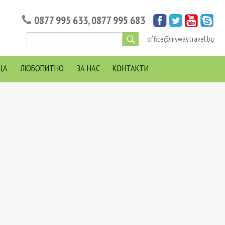
0877 995 633
,
0877 995 683
office@mywaytravel.bg
ЦА
ЛЮБОПИТНО
ЗА НАС
КОНТАКТИ