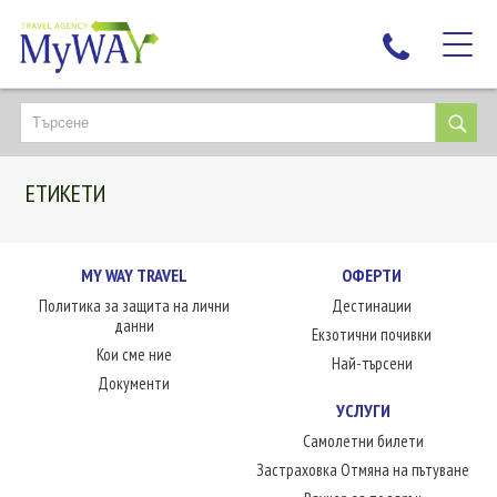
НАЙ-ТЪРСЕНИ
ДЕСТИНАЦИИ
ЕТИКЕТИ
ЕКЗОТИЧНИ ПОЧИВКИ
TAILOR MADE
КРУИЗИ
MY WAY TRAVEL
ОФЕРТИ
Политика за защита на лични
Дестинации
НОВА ГОДИНА
данни
Екзотични почивки
ПЪТУВАЙТЕ С ДЕЦА
Кои сме ние
Най-търсени
ЛЮБОПИТНО
Документи
УСЛУГИ
ЗА НАС
Самолетни билети
КОНТАКТИ
Застраховка Отмяна на пътуване