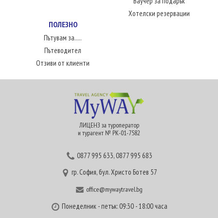
Ваучер за подарък
Хотелски резервации
ПОЛЕЗНО
Пътувам за.....
Пътеводител
Отзиви от клиенти
ЛИЦЕНЗ за туроператор
и турагент № РК-01-7582
0877 995 633
,
0877 995 683
гр. София, бул. Христо Ботев 57
office@mywaytravel.bg
Понеделник - петък: 09:30 - 18:00 часа