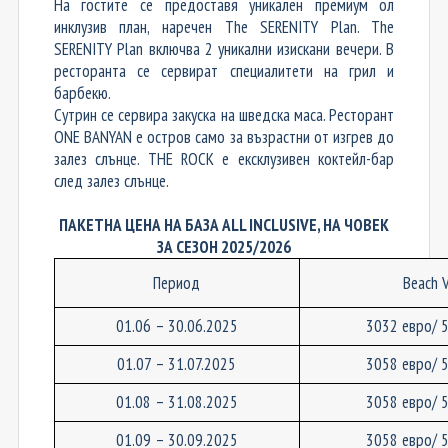
На гостите се предоставя уникален премиум ол
инклузив план, наречен The SERENITY Plan. The
SERENITY Plan включва 2 уникални изискани вечери. В
ресторанта се сервират специалитети на грил и
барбекю.
Сутрин се сервира закуска на шведска маса. Ресторант
ONE BANYAN е остров само за възрастни от изгрев до
залез слънце. THE ROCK е ексклузивен коктейл-бар
след залез слънце.
ПАКЕТНА ЦЕНА НА БАЗА ALL INCLUSIVE, НА ЧОВЕК
ЗА СЕЗОН 2025/2026
Период
Beach V
01.06 – 30.06.2025
3032 евро/ 
01.07 – 31.07.2025
3058 евро/ 
01.08 – 31.08.2025
3058 евро/ 
01.09 – 30.09.2025
3058 евро/ 