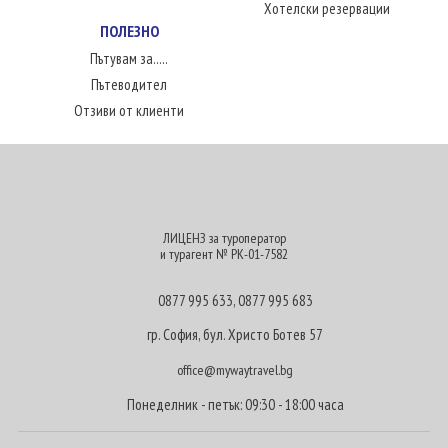
Хотелски резервации
ПОЛЕЗНО
Пътувам за.....
Пътеводител
Отзиви от клиенти
ЛИЦЕНЗ за туроператор
и турагент № РК-01-7582
0877 995 633
,
0877 995 683
гр. София, бул. Христо Ботев 57
office@mywaytravel.bg
Понеделник - петък: 09:30 - 18:00 часа