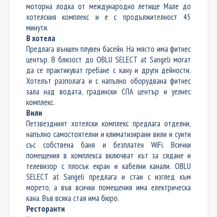
моторна лодка от международно летище Мале до
хотелския комплекс
и е
с продължителност 45
минути.
В хотела
Предлага външен плувен басейн.
На място има фитнес
център. В близост до OBLU SELECT at Sangeli могат
да се практикуват гребане с кану и други дейности
.
Хотелът
разполага и с напълно оборудвана фитнес
зала над водата, градински СПА център и уелнес
комплекс.
Вили
Петзвездният хотелски комплекс предлага отделни,
напълно самостоятелни и климатизирани вили и суити
със собствена баня и безплатен WiFi. Всички
помещения в комплекса включват кът за сядане и
телевизор с плосък екран и кабелни канали. OBLU
SELECT at Sangeli предлага и стаи с изглед към
морето, а във всички помещения има електрическа
кана. Във всяка стая има бюро.
Ресторанти