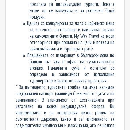
предлага за индивидуални туристи. Цената
може да се калкулира и за различен брой
нощувки.
Цените са калкулирани за дата с най-ниска
цена
ü
за хотелско настаняване
и най-ниска тарифа
на самолетните билети. My Way Travel не носи
отговорност при промяна на цени и полети на
авиокомпанията и туроператорите.
Плащанията се извършват в български лева по
ü
банков път или в офиса на туристическата
агенция. Началната сума и остатъка се
определя в зависимост от изполвания
туроператор и авиокомпанията-превозвач.
* За пътуването туристите трябва да имат валиден
задграничен паспорт (минимум 6 месеца от датата на
заминаване). В зависимост от дестинацията, при
изготвяне на всяка индивидуална оферта, Ви
информираме и за конкретния визов режим на
съответната държава, както и за изискването за
задължителна имунизация и ваксинация, ако се налага