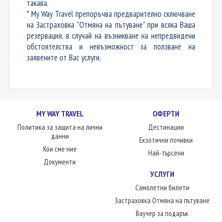
такава.
* My Way Travel препоръчва предварително сключване
на Застраховка "Отмяна на пътуване" при всяка Ваша
резервация, в случай на възникване на непредвидени
обстоятелства и невъзможност за ползване на
заявените от Вас услуги.
MY WAY TRAVEL
ОФЕРТИ
Политика за защита на лични
Дестинации
данни
Екзотични почивки
Кои сме ние
Най-търсени
Документи
УСЛУГИ
Самолетни билети
Застраховка Отмяна на пътуване
Ваучер за подарък