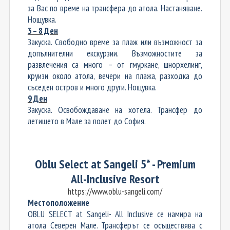
за Вас по време на трансфера до атола. Настаняване.
Нощувка.
3 – 8 Ден
Закуска. Свободно време за плаж или възможност за
допълнителни екскурзии. Възможностите за
развлечения са много – от гмуркане, шнорхелинг,
круизи около атола, вечери на плажа, разходка до
съседен остров и много други. Нощувка.
9 Ден
Закуска. Освобождаване на хотела. Трансфер до
летището в Мале за полет до София.
Oblu Select at Sangeli 5* - Premium
All-Inclusive Resort
https://www.oblu-sangeli.com/
Местоположение
OBLU SELECT at Sangeli- All Inclusive се намира на
атола Северен Мале. Трансфер
ът се осъществява
с