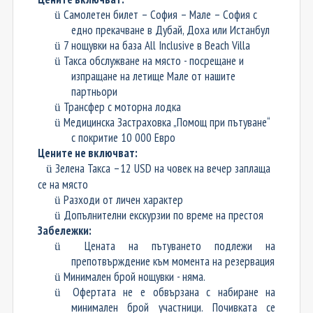
Самолетен билет – София – Мале – София
с
ü
едно прекачване в Дубай, Доха или Истанбул
7 нощувки
на база All Inclusive
в Beach Villa
ü
Такса обслужване на място - посрещане и
ü
изпращане на летище Мале от нашите
партньори
Трансфер с
моторна лодка
ü
Медицинска Застраховка „Помощ при пътуване“
ü
с покритие 10 000 Евро
Цените не включват:
Зелена Такса –12 USD на човек на вечер заплаща
ü
се на място
Разходи от личен характер
ü
Допълнителни екскурзии по време на престоя
ü
Забележки:
Цената на пътуването подлежи на
ü
препотвърждение към момента на резервация
Минимален брой нощувки - няма.
ü
Офертата не е обвързана с набиране на
ü
минимален брой участници. Почивката се