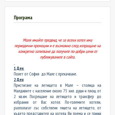
Програма
Моля имайте предвид, че за всеки хотел има
периодични промоции и е възможно след изпращане на
конкретно запитване да получите по-добри цени от
публикуваните в сайта.
1 Ден
Полет от София до Мале с прекачване.
2 Ден
Пристигане на летището в Мале – столица на
Малдивите с население около 75 хил. души и площ от
2 кв.км. Посрещане на летището и трансфер до
избрания от Вас хотел. По-големите хотели,
разполагат със собствени гишета на летището, от
където представител на хотела Ви поема и се грижи