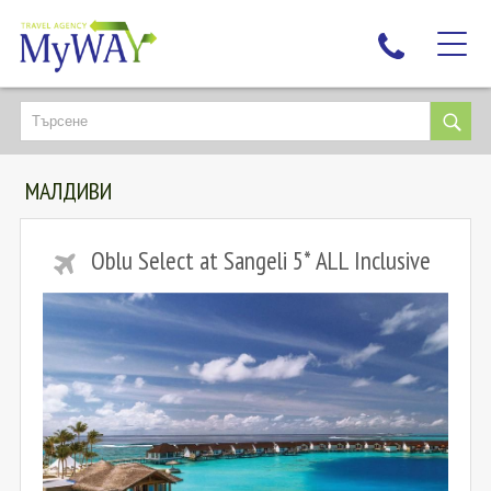
НАЙ-ТЪРСЕНИ
ДЕСТИНАЦИИ
МАЛДИВИ
ЕКЗОТИЧНИ ПОЧИВКИ
TAILOR MADE
Oblu Select at Sangeli 5* ALL Inclusive
КРУИЗИ
НОВА ГОДИНА
ПЪТУВАЙТЕ С ДЕЦА
ЛЮБОПИТНО
ЗА НАС
КОНТАКТИ