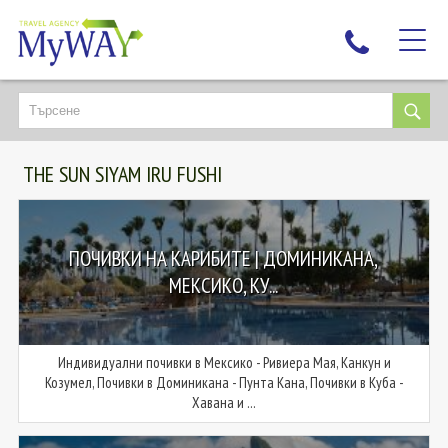
НАЙ-ТЪРСЕНИ
ДЕСТИНАЦИИ
THE SUN SIYAM IRU FUSHI
ЕКЗОТИЧНИ ПОЧИВКИ
TAILOR MADE
КРУИЗИ
ПОЧИВКИ НА КАРИБИТЕ | ДОМИНИКАНА,
НОВА ГОДИНА
МЕКСИКО, КУ...
ПЪТУВАЙТЕ С ДЕЦА
ЛЮБОПИТНО
Индивидуални почивки в Мексико - Ривиера Мая, Канкун и
ЗА НАС
Козумел, Почивки в Доминикана - Пунта Кана, Почивки в Куба -
Хавана и ...
КОНТАКТИ