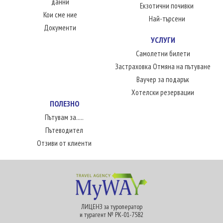
данни
Екзотични почивки
Кои сме ние
Най-търсени
Документи
УСЛУГИ
Самолетни билети
Застраховка Отмяна на пътуване
Ваучер за подарък
Хотелски резервации
ПОЛЕЗНО
Пътувам за.....
Пътеводител
Отзиви от клиенти
ЛИЦЕНЗ за туроператор
и турагент № РК-01-7582