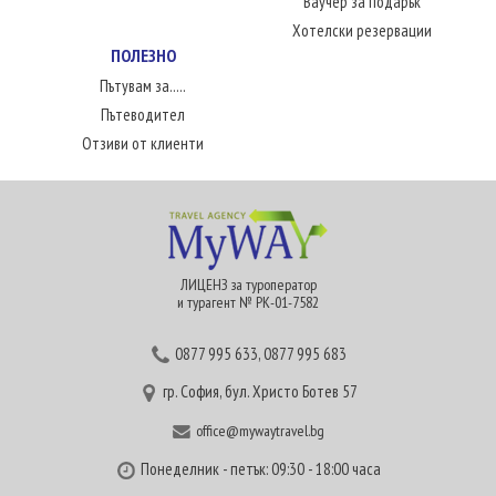
Ваучер за подарък
Хотелски резервации
ПОЛЕЗНО
Пътувам за.....
Пътеводител
Отзиви от клиенти
ЛИЦЕНЗ за туроператор
и турагент № РК-01-7582
0877 995 633
,
0877 995 683
гр. София, бул. Христо Ботев 57
office@mywaytravel.bg
Понеделник - петък: 09:30 - 18:00 часа