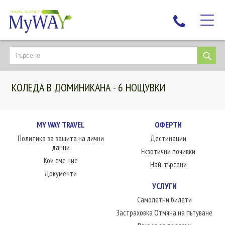
НАЙ-ТЪРСЕНИ
ДЕСТИНАЦИИ
КОЛЕДА В ДОМИНИКАНА - 6 НОЩУВКИ
ЕКЗОТИЧНИ ПОЧИВКИ
TAILOR MADE
КРУИЗИ
MY WAY TRAVEL
ОФЕРТИ
Политика за защита на лични
Дестинации
НОВА ГОДИНА
данни
Екзотични почивки
ПЪТУВАЙТЕ С ДЕЦА
Кои сме ние
Най-търсени
ЛЮБОПИТНО
Документи
УСЛУГИ
ЗА НАС
Самолетни билети
КОНТАКТИ
Застраховка Отмяна на пътуване