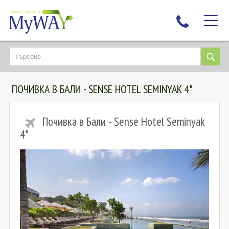
НАЙ-ТЪРСЕНИ
ДЕСТИНАЦИИ
ПОЧИВКА В БАЛИ - SENSE HOTEL SEMINYAK 4*
ЕКЗОТИЧНИ ПОЧИВКИ
TAILOR MADE
Почивка в Бали - Sense Hotel Seminyak
КРУИЗИ
4*
НОВА ГОДИНА
ПЪТУВАЙТЕ С ДЕЦА
ЛЮБОПИТНО
ЗА НАС
КОНТАКТИ