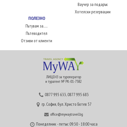
Ваучер за подарък
Хотелски резервации
ПОЛЕЗНО
Пътувам за.....
Пътеводител
Отзиви от клиенти
ЛИЦЕНЗ за туроператор
и турагент № РК-01-7582
0877 995 633
,
0877 995 683
гр. София, бул. Христо Ботев 57
office@mywaytravel.bg
Понеделник - петък: 09:30 - 18:00 часа