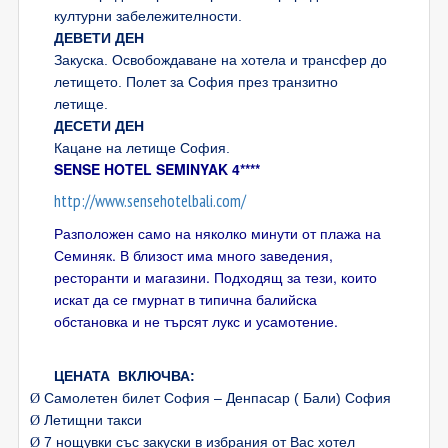
културни забележителности.
ДЕВЕТИ ДЕН
Закуска. Освобождаване на хотела и трансфер до
летището. Полет за София през транзитно
летище.
ДЕСЕТИ ДЕН
Кацане на летище София.
SENSE HOTEL SEMINYAK 4****
http://www.sensehotelbali.com/
Разположен само на няколко минути от плажа на
Семиняк. В близост има много заведения,
ресторанти и магазини. Подходящ за тези, които
искат да се гмурнат в типична балийска
обстановка и не търсят лукс и усамотение.
ЦЕНАТА ВКЛЮЧВА:
Самолетен билет София – Денпасар ( Бали) София
Ø
Летищни такси
Ø
7 нощувки със закуски в избрания от Вас хотел
Ø