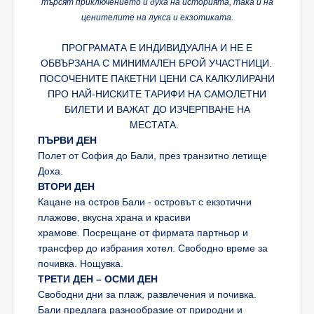
търсят приключението и духа на историята, така и на
ценителите на лукса и екзотиката.
ПРОГРАМАТА Е ИНДИВИДУАЛНА И НЕ Е
ОБВЪРЗАНА С МИНИМАЛЕН БРОЙ УЧАСТНИЦИ.
ПОСОЧЕНИТЕ ПАКЕТНИ ЦЕНИ СА КАЛКУЛИРАНИ
ПРО НАЙ-НИСКИТЕ ТАРИФИ НА САМОЛЕТНИ
БИЛЕТИ И ВАЖАТ ДО ИЗЧЕРПВАНЕ НА
МЕСТАТА.
ПЪРВИ ДЕН
Полет от София до Бали, през транзитно летище
Доха.
ВТОРИ ДЕН
Кацане на остров Бали - островът с екзотични
плажове, вкусна храна и красиви
храмове. Посрещане от фирмата партньор и
трансфер до избрания хотел. Свободно време за
почивка. Нощувка.
ТРЕТИ ДЕН – ОСМИ ДЕН
Свободни дни за плаж, развлечения и почивка.
Бали предлага разнообразие от природни и