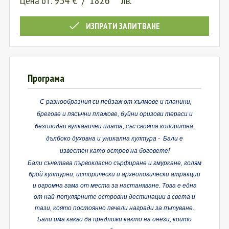
934
€
/
1826
лв.
Цена от:
ИЗПРАТИ ЗАПИТВАНЕ
Програма
С разнообразния си пейзаж от хълмове и планини,
брегове и пясъчни плажове, буйни оризови тераси и
безплодни вулканични
плата, със
своята колоритна,
дълбоко духовна и уникална култура
-
Бали е
известен
като
остров на боговете!
Бали
съчетава
първокласно сърфиране и гмуркане, голям
брой културни, исторически и археологически атракции
и огромна гама от места за настаняване. Това е една
от най-популярните островни дестинации в света и
тази, която постоянно печели награди за пътуване.
Бали има какво да предложи
както на онези, които