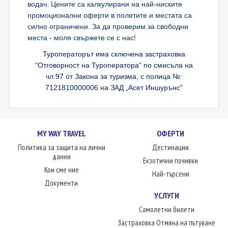
водач. Цените са калкулирани на най-ниските
промоционални оферти в полетите и местата са
силно ограничени. За да проверим за свободни
места - моля свържете се с нас!
Туроператорът има сключена застраховка
“Отговорност на Туроператора” по смисъла на
чл.97 от Закона за туризма, с полица №:
7121810000006 на ЗАД „Асет Иншурънс”
MY WAY TRAVEL
ОФЕРТИ
Политика за защита на лични
Дестинации
данни
Екзотични почивки
Кои сме ние
Най-търсени
Документи
УСЛУГИ
Самолетни билети
Застраховка Отмяна на пътуване