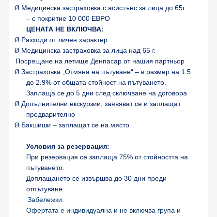
Медицинска застраховка с асистънс за лица до 65г.
Ø
– с покритие 10 000 ЕВРО
ЦЕНАТА НЕ ВКЛЮЧВА:
Разходи от личен характер
Ø
Медицинска застраховка за лица над 65 г.
Ø
Посрещане на летище Денпасар от нашия партньор
Застраховка „Отмяна на пътуване“ – в размер на 1.5
Ø
до 2.9% от общата стойност на пътуването.
Заплаща се до 5 дни след сключване на договора
Допълнителни екскурзии, заявяват се и заплащат
Ø
предварително
Бакшиши – заплащат се на място
Ø
Условия за резервация:
При резервация се заплаща 75% от стойността на
пътуването.
Доплащането се извършва до 30 дни преди
отпътуване.
Забележки:
Офертата е индивидуална и не включва група и