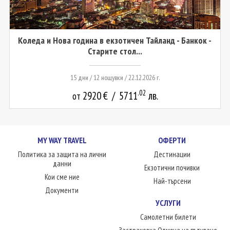
Коледа и Нова година в екзотичен Тайланд - Банкок -
Старите стол...
15 дни / 12 нощувки / 22.12.2026 г.
.02
2920
€
/
5711
лв.
от
MY WAY TRAVEL
ОФЕРТИ
Политика за защита на лични
Дестинации
данни
Екзотични почивки
Кои сме ние
Най-търсени
Документи
УСЛУГИ
Самолетни билети