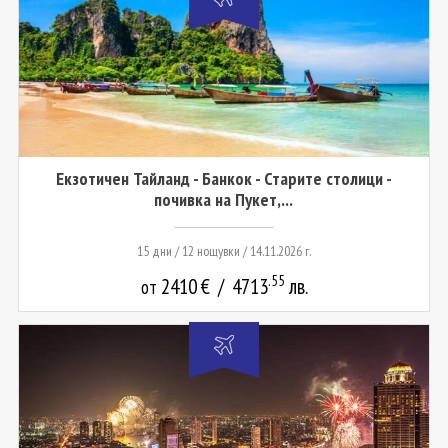
Екзотичен Тайланд - Банкок - Старите столици -
почивка на Пукет,...
15 дни / 12 нощувки / 14.11.2026 г.
.55
2410
€
/
4713
лв.
от