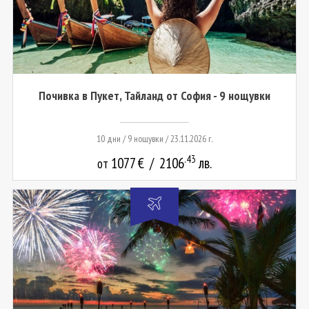
Почивка в Пукет, Тайланд от София - 9 нощувки
10 дни / 9 нощувки / 23.11.2026 г.
.43
1077
€
/
2106
лв.
от