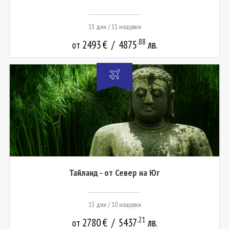
13 дни / 11 нощувки
.88
2493
€
/
4875
лв.
от
Тайланд - oт Север на Юг
13 дни / 10 нощувки
.21
2780
€
/
5437
лв.
от