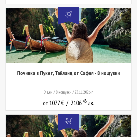
Почивка в Пукет, Тайланд от София - 8 нощувки
9 дни / 8 нощувки / 23.11.2026 г.
.43
1077
€
/
2106
лв.
от