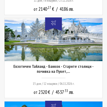
11 дни / 8 нощувки / 27.12.2026 г.
.27
2140
€
/
4186
лв.
от
Екзотичен Тайланд - Банкок - Старите столици -
почивка на Пукет,...
15 дни / 12 нощувки / 06.11.2026 г.
.53
2320
€
/
4537
лв.
от