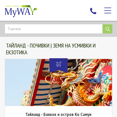
НАЙ-ТЪРСЕНИ
ДЕСТИНАЦИИ
ТАЙЛАНД - ПОЧИВКИ | ЗЕМЯ НА УСМИВКИ И
ЕКЗОТИЧНИ ПОЧИВКИ
ЕКЗОТИКА
TAILOR MADE
КРУИЗИ
НОВА ГОДИНА
ПЪТУВАЙТЕ С ДЕЦА
ЛЮБОПИТНО
ЗА НАС
КОНТАКТИ
Тайланд - Банкок и остров Ко Самуи