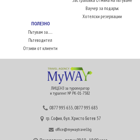
Застраховка Отмяна на пътуване
Ваучер за подарък
Хотелски резервации
ПОЛЕЗНО
Пътувам за.....
Пътеводител
Отзиви от клиенти
ЛИЦЕНЗ за туроператор
и турагент № РК-01-7582
0877 995 633
,
0877 995 683
гр. София, бул. Христо Ботев 57
office@mywaytravel.bg