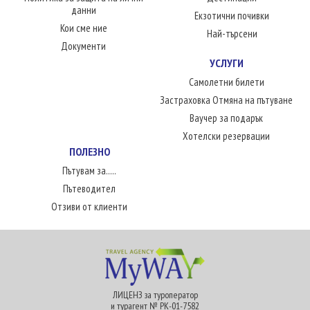
данни
Екзотични почивки
Кои сме ние
Най-търсени
Документи
УСЛУГИ
Самолетни билети
Застраховка Отмяна на пътуване
Ваучер за подарък
Хотелски резервации
ПОЛЕЗНО
Пътувам за.....
Пътеводител
Отзиви от клиенти
ЛИЦЕНЗ за туроператор
и турагент № РК-01-7582