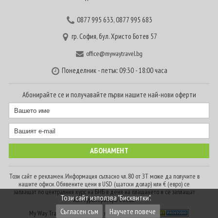
0877 995 633
,
0877 995 683
гр. София, бул. Христо Ботев 57
office@mywaytravel.bg
Понеделник - петък: 09:30 - 18:00 часа
Абонирайте се и получавайте първи нашите най-нови оферти
Този сайт е рекламен. Информация съгласно чл. 80 от ЗТ може да получите в
нашите офиси. Обявените цени в USD (щатски долар) или € (евро) се
заплащат по централния курс на БНБ в деня на плащането и се заплащат
Този сайт използва "Бисквитки".
към туроператора в лева.
Съгласен съм
Научете повече
My Way Travel © 2016. Всички права запазени