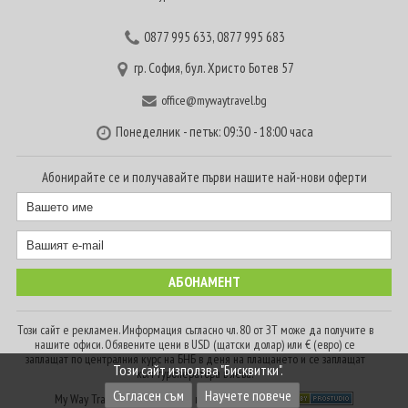
0877 995 633
,
0877 995 683
гр. София, бул. Христо Ботев 57
office@mywaytravel.bg
Понеделник - петък: 09:30 - 18:00 часа
Абонирайте се и получавайте първи нашите най-нови оферти
Този сайт е рекламен. Информация съгласно чл. 80 от ЗТ може да получите в
нашите офиси. Обявените цени в USD (щатски долар) или € (евро) се
заплащат по централния курс на БНБ в деня на плащането и се заплащат
Този сайт използва "Бисквитки".
към туроператора в лева.
Съгласен съм
Научете повече
My Way Travel © 2016. Всички права запазени