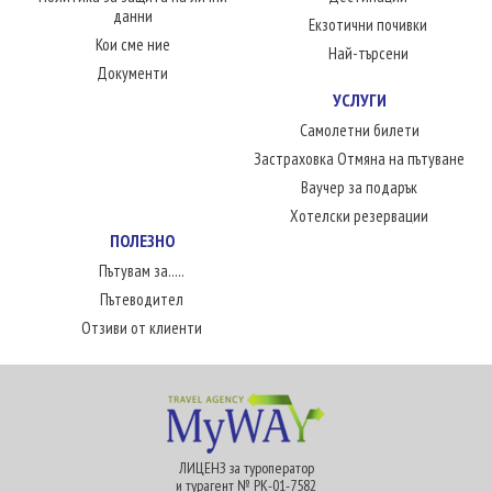
данни
Екзотични почивки
Кои сме ние
Най-търсени
Документи
УСЛУГИ
Самолетни билети
Застраховка Отмяна на пътуване
Ваучер за подарък
Хотелски резервации
ПОЛЕЗНО
Пътувам за.....
Пътеводител
Отзиви от клиенти
ЛИЦЕНЗ за туроператор
и турагент № РК-01-7582