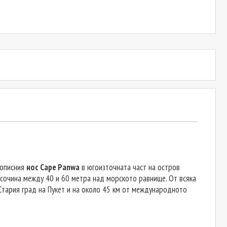
ивописния
нос Cape Panwa
в югоизточната част на остров
исочина между 40 и 60 метра над морското равнище. От всяка
Стария град на Пукет и на около 45 км от международното