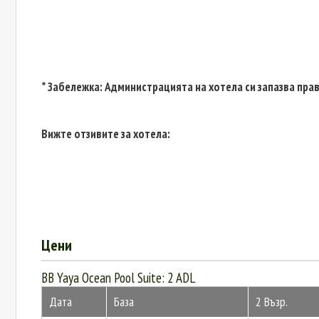
* Забележка: Администрацията на хотела си запазва пра
Вижте отзивите за хотела:
Цени
BB Yaya Ocean Pool Suite: 2 ADL
Дата
База
2 Възр.