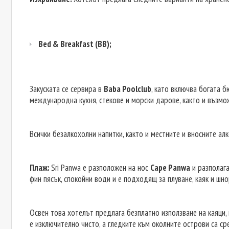
Bed & Breakfast (BB);
Закуската се сервира в
Baba Poolclub
, като включва богата б
международна кухня, стекове и морски дарове, както и възмо
Всички безалкохолни напитки, както и местните и вносните ал
Плаж:
Sri Panwa е разположен на нос
Cape Panwa
и разполага
фин пясък, спокойни води и е подходящ за плуване, каяк и шно
Освен това хотелът предлага безплатно използване на каяци
е изключително чисто, а гледките към околните острови са ср