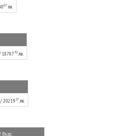
.07
40
лв.
.70
/ 18787
лв.
.37
/ 20219
лв.
2 Възр.