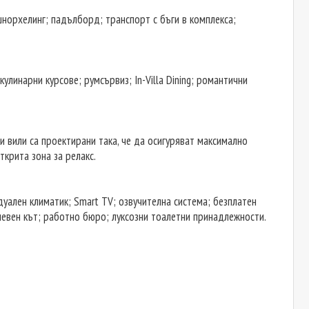
 шнорхелинг; падълборд; транспорт с бъги в комплекса;
линарни курсове; румсървиз; In-Villa Dining; романтични
ски вили са проектирани така, че да осигуряват максимално
открита зона за релакс.
идуален климатик; Smart TV; озвучителна система; безплатен
 дневен кът; работно бюро; луксозни тоалетни принадлежности.