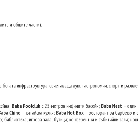
лите и общите части).
 богата инфраструктура, съчетаваща лукс, гастрономия, спорт и развле
сейна;
Baba Poolclub
с 25-метров инфинити басейн;
Baba Nest
– един 
Baba Chino
– китайска кухня;
Baba Hot Box
– ресторант за барбекю и 
р; библиотека; игрова зала; бутици; конферентни и събитийни зали; но