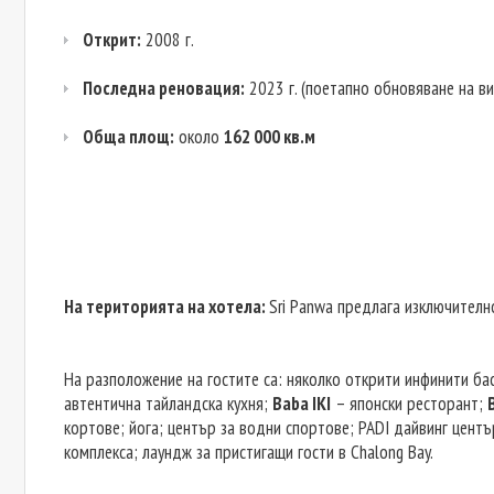
Открит:
2008 г.
Последна реновация:
2023 г. (поетапно обновяване на ви
Обща площ:
около
162 000 кв.м
На територията на хотела:
Sri Panwa предлага изключително
На разположение на гостите са: няколко открити инфинити ба
автентична тайландска кухня;
Baba IKI
– японски ресторант;
кортове; йога; център за водни спортове; PADI дайвинг центъ
комплекса; лаундж за пристигащи гости в Chalong Bay.