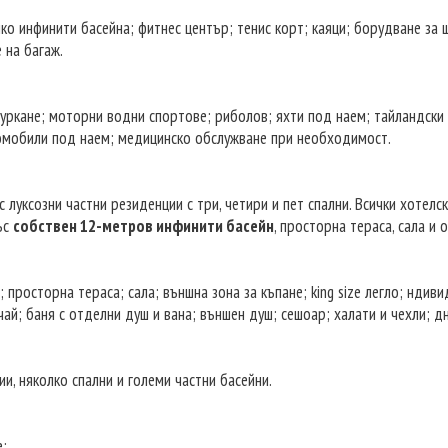
лко инфинити басейна; фитнес център; тенис корт; каяци; борудване за
 на багаж.
уркане; моторни водни спортове; риболов; яхти под наем; тайландски ку
томобили под наем; медицинско обслужване при необходимост.
и с луксозни частни резиденции с три, четири и пет спални. Всички хотел
ъс
собствен 12-метров инфинити басейн
, просторна тераса, сала и 
 просторна тераса; сала; външна зона за къпане; king size легло; ндив
и чай; баня с отделни душ и вана; външен душ; сешоар; халати и чехли;
и, няколко спални и големи частни басейни.
е: