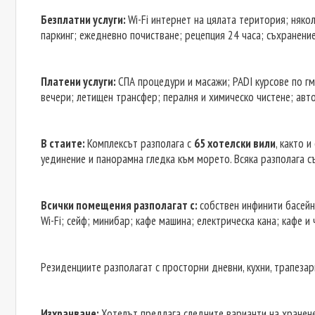
Безплатни услуги:
Wi-Fi интернет на цялата територия; няко
паркинг; ежедневно почистване; рецепция 24 часа; съхранение
Платени услуги:
СПА процедури и масажи; PADI курсове по гм
вечери; летищен трансфер; пералня и химическо чистене; ав
В стаите:
Комплексът разполага с
65 хотелски вили
, както 
уединение и панорамна гледка към морето. Всяка разполага с
Всички помещения разполагат с:
собствен инфинити басейн;
Wi-Fi; сейф; минибар; кафе машина; електрическа кана; кафе 
Резиденциите разполагат с просторни дневни, кухни, трапезари
Изхранване:
Хотелът предлага следните варианти на хранен