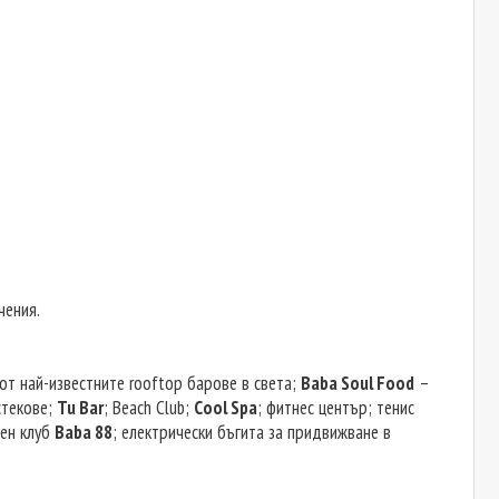
чения.
от най-известните rooftop барове в света;
Baba Soul Food
–
стекове;
Tu Bar
; Beach Club;
Cool Spa
; фитнес център; тенис
щен клуб
Baba 88
; електрически бъгита за придвижване в