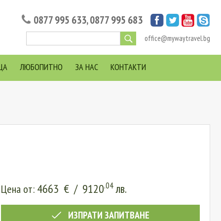
0877 995 633
,
0877 995 683
office@mywaytravel.bg
ЦА
ЛЮБОПИТНО
ЗА НАС
КОНТАКТИ
.04
4663 €
/
9120
лв.
Цена от:
ИЗПРАТИ ЗАПИТВАНЕ