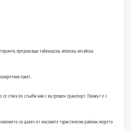
торанти, предлагащи тайландска, японска, китайска,
конкретния пакет.
 се стига по стълби или с вътрешен транспорт. Плажът е с
ложението си далеч от масовите туристически райони, морето