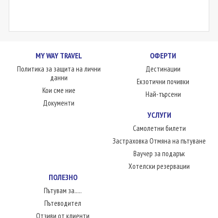
MY WAY TRAVEL
ОФЕРТИ
Политика за защита на лични
Дестинации
данни
Екзотични почивки
Кои сме ние
Най-търсени
Документи
УСЛУГИ
Самолетни билети
Застраховка Отмяна на пътуване
Ваучер за подарък
Хотелски резервации
ПОЛЕЗНО
Пътувам за.....
Пътеводител
Отзиви от клиенти