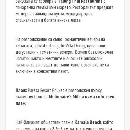
Закуската се сервира в
Talung Thai Restaurant
с
панорамна гледка към морето. Ресторантът предлага
модерна тайландска кухня, международни
специалитети и богата винена листа.
На разположение са също: романтични вечери на
терасата; private dining; In-Villa Dining; кулинарни
дегустации и тематични вечери. Всички безалкохолни
напитки, както и местните и вносните алкохолни
напитки се заплащат допълнително, освен ако не са
включени в конкретния пакет.
Плаж:
Paresa Resort Phuket е разположен върху
скалистия бряг на
Millionaire's Mile
и
няма собствен
плаж
.
Най-близкият обществен плаж е
Kamala Beach
, който
се намира на около
2,5–3 км
, като хотелът предлага