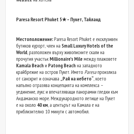
Paresa Resort Phuket 5
★ – Пукет, Тайланд
Местоположение:
Paresa Resort Phuket е ексклузивен
бутиков курорт, член на
Small Luxury Hotels of the
World
, разположен върху живописните скали на
прочутия участък
Millionaire's Mile
между плажовете
Kamala Beach
и
Patong Beach
на западното
крайбрежие на остров Пукет. Името
Paresa
произлиза
от санскрит и означава
„Рай на небето“
, което
напълно отразява концепцията на комплекса –
уединение, лукс и впечатляващи панорамни гледки към
Андаманско море. Международното летище на Пукет
е на около
40 км
, а центърът на Камала е на
приблизително 10 минути с автомобил.