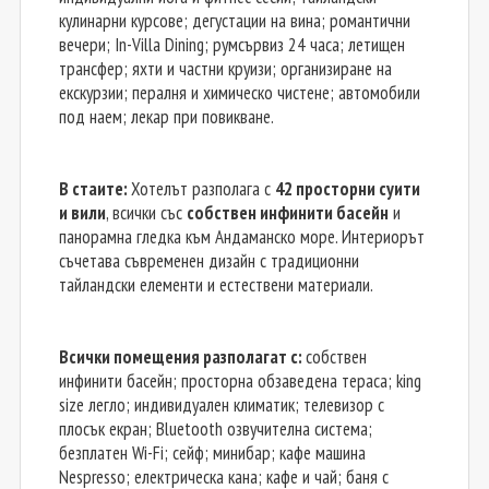
кулинарни курсове; дегустации на вина; романтични
вечери; In-Villa Dining; румсървиз 24 часа; летищен
трансфер; яхти и частни круизи; организиране на
екскурзии; пералня и химическо чистене; автомобили
под наем; лекар при повикване.
В стаите:
Хотелът разполага с
42 просторни суити
и вили
, всички със
собствен инфинити басейн
и
панорамна гледка към Андаманско море. Интериорът
съчетава съвременен дизайн с традиционни
тайландски елементи и естествени материали.
Всички помещения разполагат с:
собствен
инфинити басейн; просторна обзаведена тераса; king
size легло; индивидуален климатик; телевизор с
плосък екран; Bluetooth озвучителна система;
безплатен Wi-Fi; сейф; минибар; кафе машина
Nespresso; електрическа кана; кафе и чай; баня с