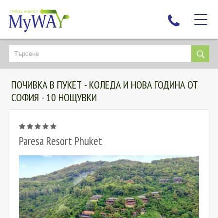
НАЙ-ТЪРСЕНИ
ДЕСТИНАЦИИ
ПОЧИВКА В ПУКЕТ - КОЛЕДА И НОВА ГОДИНА ОТ
ЕКЗОТИЧНИ ПОЧИВКИ
СОФИЯ - 10 НОЩУВКИ
TAILOR MADE
КРУИЗИ
НОВА ГОДИНА
Paresa Resort Phuket
ПЪТУВАЙТЕ С ДЕЦА
ЛЮБОПИТНО
ЗА НАС
КОНТАКТИ