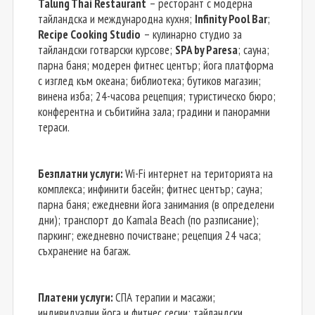
Talung Thai Restaurant
– ресторант с модерна
тайландска и международна кухня;
Infinity Pool Bar
;
Recipe Cooking Studio
– кулинарно студио за
тайландски готварски курсове;
SPA by Paresa
; сауна;
парна баня; модерен фитнес център; йога платформа
с изглед към океана; библиотека; бутиков магазин;
винена изба; 24-часова рецепция; туристическо бюро;
конферентна и събитийна зала; градини и панорамни
тераси.
Безплатни услуги:
Wi-Fi интернет на територията на
комплекса; инфинити басейн; фитнес център; сауна;
парна баня; ежедневни йога занимания (в определени
дни); транспорт до Kamala Beach (по разписание);
паркинг; ежедневно почистване; рецепция 24 часа;
съхранение на багаж.
Платени услуги:
СПА терапии и масажи;
индивидуални йога и фитнес сесии; тайландски