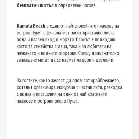
безплатен шатъл
в определени часове.
Kamala Beach
е един от най-спокойните плажове на
остров Пукет с фин златист пясък, кристално чиста
вода и плавен вход в морето. Плажът е подходящ
както за семейства с деца, така и за любители на
плуването и водните спортове. Срещу допълнително
заплащане могат да се наемат чадъри и шезлонги.
За гостите, които желаят да опознаят крайбрежието,
хотелът организира екскурзии с частни яхти, разходки
с лодка и посещения на едни от най-красивите
плажове и острови около Пукет.