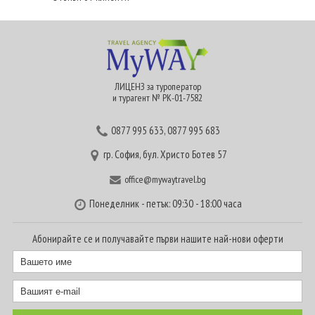
ЛИЦЕНЗ за туроператор
и турагент № РК-01-7582
0877 995 633
,
0877 995 683
гр. София, бул. Христо Ботев 57
office@mywaytravel.bg
Понеделник - петък: 09:30 - 18:00 часа
Абонирайте се и получавайте първи нашите най-нови оферти