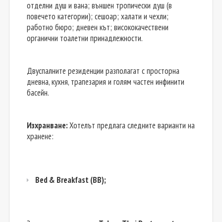
отделни душ и вана; външен тропически душ (в
повечето категории); сешоар; халати и чехли;
работно бюро; дневен кът; висококачествени
органични тоалетни принадлежности.
Двуспалните резиденции разполагат с просторна
дневна, кухня, трапезария и голям частен инфинити
басейн.
Изхранване:
Хотелът предлага следните варианти на
хранене:
Bed & Breakfast (BB);