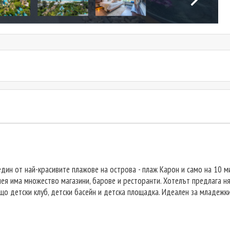
дин от най-красивите плажове на острова - плаж Карон и само на 10 м
ея има множество магазини, барове и ресторанти. Хотелът предлага няк
ъщо детски клуб, детски басейн и детска площадка. Идеален за младежки