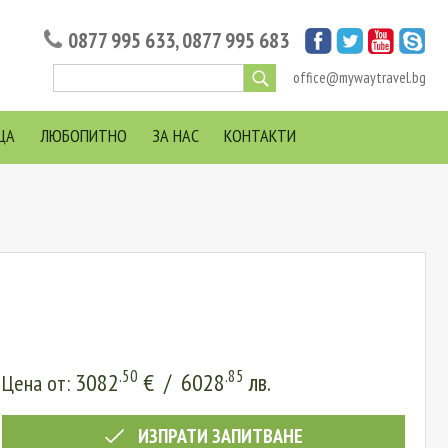
0877 995 633
,
0877 995 683
office@mywaytravel.bg
ЦА
ЛЮБОПИТНО
ЗА НАС
КОНТАКТИ
.50
.85
3082
€
/
6028
лв.
Цена от:
ИЗПРАТИ ЗАПИТВАНЕ