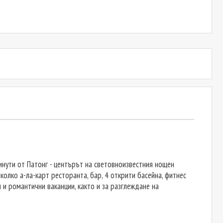
инути от Патонг - центърът на световноизвестния нощен
олко а-ла-карт ресторанта, бар, 4 открити басейна, фитнес
 и романтични ваканции, както и за разглеждане на