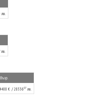
1
лв.
6
лв.
 Възр.
.07
4488 € / 28336
лв.