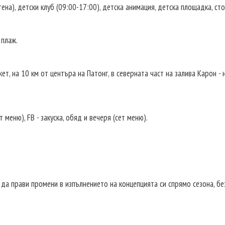
тена), детски клуб (09:00-17:00), детска анимация, детска площадка, с
 плаж.
ет, на 10 км от центъра на Патонг, в северната част на залива Карон -
ет меню), FB - закуска, обяд и вечеря (сет меню).
 да прави промени в изпълнението на концепцията си спрямо сезона, 