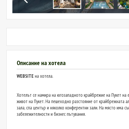
Описание на хотела
WEBSITE
на хотела.
Хотелът се намира на югозападното крайбрежие на Пукет на е
живот на Пукет. На пешеходно разстояние от крайбрежната ал
зала, спа център и няколко конферентни зали. На място има с
забележителности и бизнес пътувания.