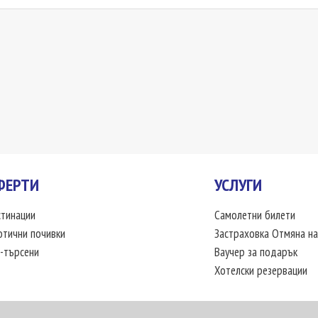
ФЕРТИ
УСЛУГИ
тинации
Самолетни билети
отични почивки
Застраховка Отмяна на
-търсени
Ваучер за подарък
Хотелски резервации