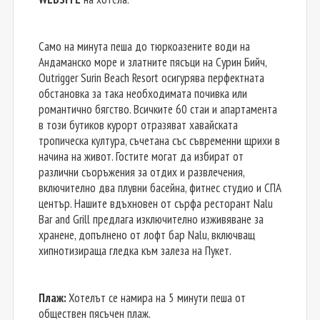
Само на минута пеша до тюркоазените води на
Андаманско море и златните пясъци на Сурин Бийч,
Outrigger Surin Beach Resort осигурява перфектната
обстановка за така необходимата почивка или
романтично бягство. Всичките 60 стаи и апартамента
в този бутиков курорт отразяват хавайската
тропическа култура, съчетана със съвременни щрихи в
начина на живот. Гостите могат да избират от
различни съоръжения за отдих и развлечения,
включително два плувни басейна, фитнес студио и СПА
център. Нашите вдъхновен от сърфа ресторант Nalu
Bar and Grill предлага изключително изживяване за
хранене, допълнено от лофт бар Nalu, включващ
хипнотизираща гледка към залеза на Пукет.
Плаж:
Хотелът се намира на 5 минути пеша от
обществен пясъчен плаж.