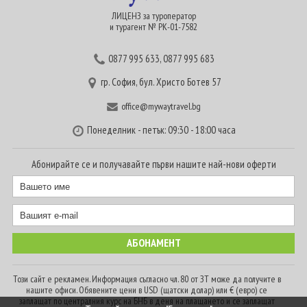
ЛИЦЕНЗ за туроператор
и турагент № РК-01-7582
0877 995 633
,
0877 995 683
гр. София, бул. Христо Ботев 57
office@mywaytravel.bg
Понеделник - петък: 09:30 - 18:00 часа
Абонирайте се и получавайте първи нашите най-нови оферти
Този сайт е рекламен. Информация съгласно чл. 80 от ЗТ може да получите в
нашите офиси. Обявените цени в USD (щатски долар) или € (евро) се
заплащат по централния курс на БНБ в деня на плащането и се заплащат