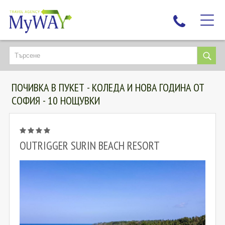
НАЙ-ТЪРСЕНИ
ДЕСТИНАЦИИ
ПОЧИВКА В ПУКЕТ - КОЛЕДА И НОВА ГОДИНА ОТ
ЕКЗОТИЧНИ ПОЧИВКИ
СОФИЯ - 10 НОЩУВКИ
TAILOR MADE
КРУИЗИ
НОВА ГОДИНА
OUTRIGGER SURIN BEACH RESORT
ПЪТУВАЙТЕ С ДЕЦА
ЛЮБОПИТНО
ЗА НАС
КОНТАКТИ