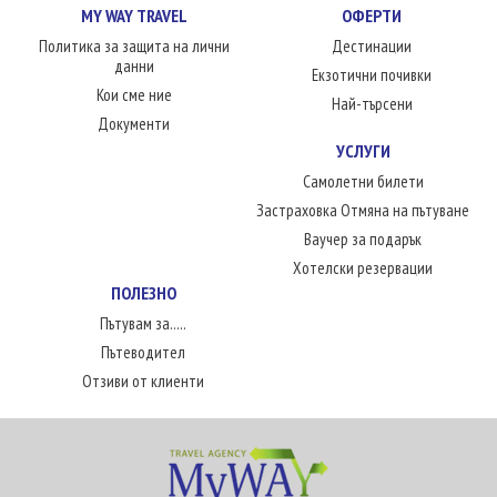
MY WAY TRAVEL
ОФЕРТИ
Политика за защита на лични
Дестинации
данни
Екзотични почивки
Кои сме ние
Най-търсени
Документи
УСЛУГИ
Самолетни билети
Застраховка Отмяна на пътуване
Ваучер за подарък
Хотелски резервации
ПОЛЕЗНО
Пътувам за.....
Пътеводител
Отзиви от клиенти