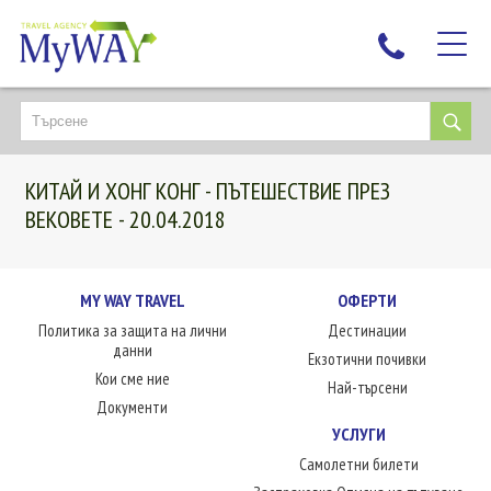
НАЙ-ТЪРСЕНИ
ДЕСТИНАЦИИ
КИТАЙ И ХОНГ КОНГ - ПЪТЕШЕСТВИЕ ПРЕЗ
ЕКЗОТИЧНИ ПОЧИВКИ
ВЕКОВЕТЕ - 20.04.2018
TAILOR MADE
КРУИЗИ
MY WAY TRAVEL
ОФЕРТИ
НОВА ГОДИНА
Политика за защита на лични
Дестинации
ПЪТУВАЙТЕ С ДЕЦА
данни
Екзотични почивки
ЛЮБОПИТНО
Кои сме ние
Най-търсени
Документи
ЗА НАС
УСЛУГИ
КОНТАКТИ
Самолетни билети