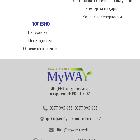
Застраховка Отмяна на пътуване
Ваучер за подарък
Хотелски резервации
ПОЛЕЗНО
Пътувам за.....
Пътеводител
Отзиви от клиенти
ЛИЦЕНЗ за туроператор
и турагент № РК-01-7582
0877 995 633
,
0877 995 683
гр. София, бул. Христо Ботев 57
office@mywaytravel.bg